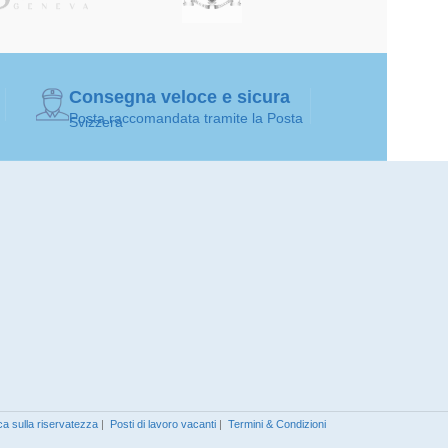
Consegna veloce e sicura
Posta raccomandata tramite la Posta
Svizzera
ica sulla riservatezza
|
Posti di lavoro vacanti
|
Termini & Condizioni