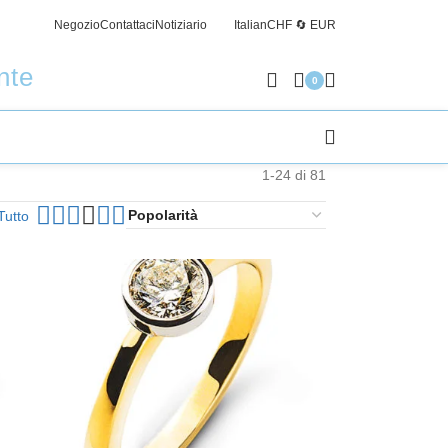
Negozio
Contattaci
Notiziario
Italian
CHF 🔄 EUR
Spedizi
nte
0
1-24 di 81
Tutto