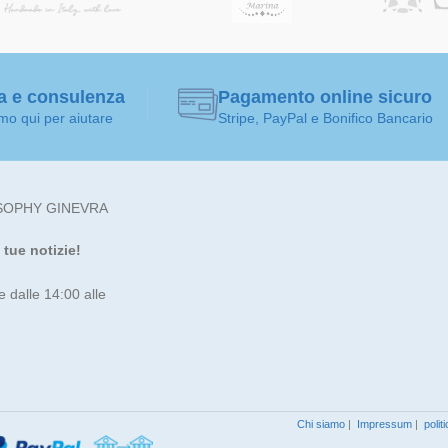
a e consulenza
Pagamento online sicuro
mo qui per aiutare
Stripe, PayPal e Bonifico Bancario
SOPHY GINEVRA
tue notizie!
e dalle 14:00 alle
Chi siamo
|
Impressum
|
polit