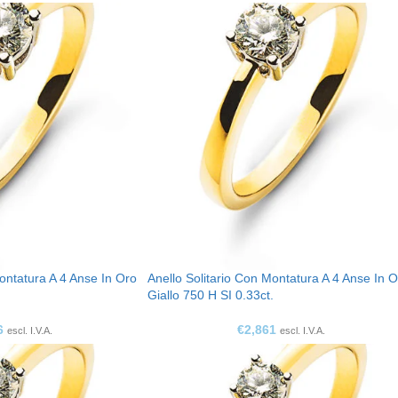
Montatura A 4 Anse In Oro
Anello Solitario Con Montatura A 4 Anse In 
.
Giallo 750 H SI 0.33ct.
6
€
2,861
escl. I.V.A.
escl. I.V.A.