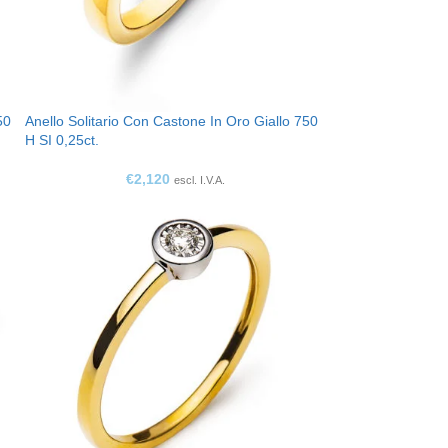
50
Anello Solitario Con Castone In Oro Giallo 750
H SI 0,25ct.
€
2,120
escl. I.V.A.