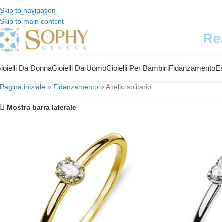
Skip to navigation
Skip to main content
ti a Sophy Jewelry
Re
ioielli Da Donna
Gioielli Da Uomo
Gioielli Per Bambini
Fidanzamento
E
Pagina iniziale
»
Fidanzamento
»
Anello solitario
Mostra barra laterale