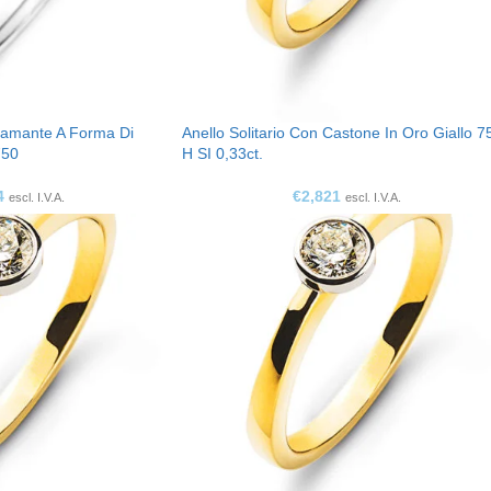
Diamante A Forma Di
Anello Solitario Con Castone In Oro Giallo 7
750
H SI 0,33ct.
4
€
2,821
escl. I.V.A.
escl. I.V.A.