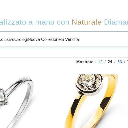
alizzato a mano con
Naturale
Diama
sclusivo
Orologi
Nuova Collezione
In Vendita
Mostrare
12
24
36