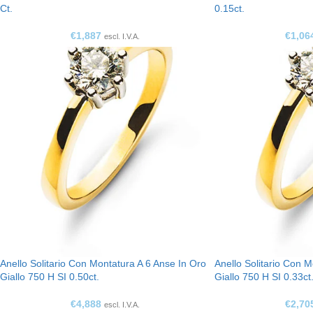
Ct.
0.15ct.
€
1,887
€
1,06
escl. I.V.A.
Anello Solitario Con Montatura A 6 Anse In Oro
Anello Solitario Con 
Giallo 750 H SI 0.50ct.
Giallo 750 H SI 0.33ct
€
4,888
€
2,70
escl. I.V.A.