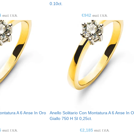
0.10ct.
4
€
942
escl. I.V.A.
escl. I.V.A.
Montatura A 6 Anse In Oro
Anello Solitario Con Montatura A 6 Anse In 
.
Giallo 750 H SI 0,25ct.
5
€
2,185
escl. I.V.A.
escl. I.V.A.