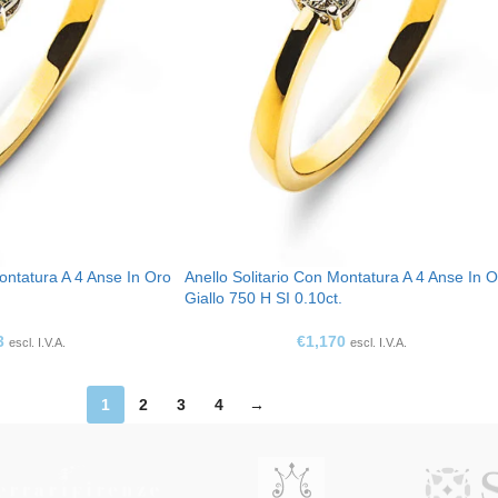
Montatura A 4 Anse In Oro
Anello Solitario Con Montatura A 4 Anse In 
.
Giallo 750 H SI 0.10ct.
3
€
1,170
escl. I.V.A.
escl. I.V.A.
1
2
3
4
→