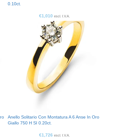
0.10ct.
€
1,010
escl. I.V.A.
Oro
Anello Solitario Con Montatura A 6 Anse In Oro
Giallo 750 H SI 0.20ct.
€
1,726
escl. I.V.A.