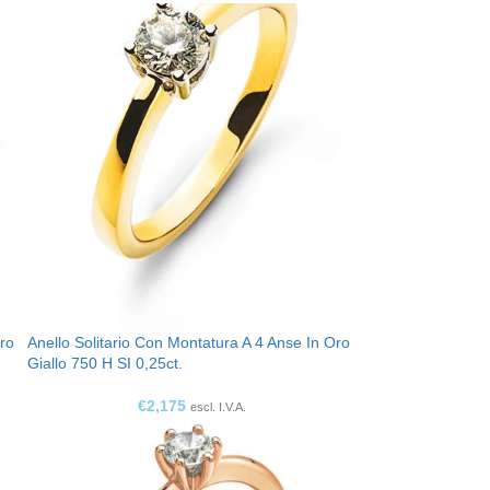
Oro
Anello Solitario Con Montatura A 4 Anse In Oro
Giallo 750 H SI 0,25ct.
€
2,175
escl. I.V.A.