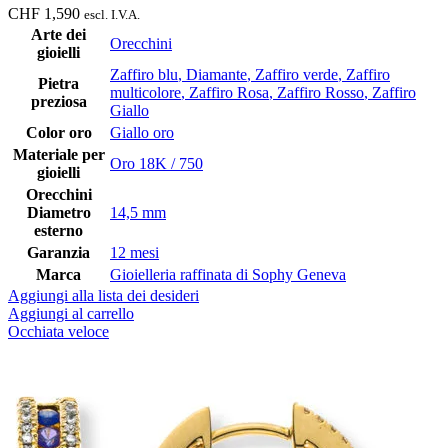
CHF
1,590
escl. I.V.A.
Arte dei
Orecchini
gioielli
Zaffiro blu
,
Diamante
,
Zaffiro verde
,
Zaffiro
Pietra
multicolore
,
Zaffiro Rosa
,
Zaffiro Rosso
,
Zaffiro
preziosa
Giallo
Color oro
Giallo oro
Materiale per
Oro 18K / 750
gioielli
Orecchini
Diametro
14,5 mm
esterno
Garanzia
12 mesi
Marca
Gioielleria raffinata di Sophy Geneva
Aggiungi alla lista dei desideri
Aggiungi al carrello
Occhiata veloce