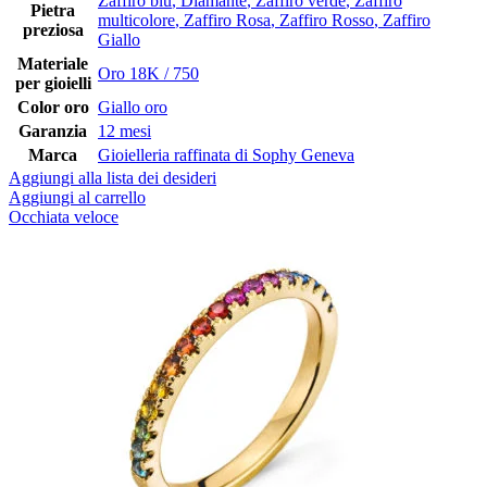
Zaffiro blu
,
Diamante
,
Zaffiro verde
,
Zaffiro
Pietra
multicolore
,
Zaffiro Rosa
,
Zaffiro Rosso
,
Zaffiro
preziosa
Giallo
Materiale
Oro 18K / 750
per gioielli
Color oro
Giallo oro
Garanzia
12 mesi
Marca
Gioielleria raffinata di Sophy Geneva
Aggiungi alla lista dei desideri
Aggiungi al carrello
Occhiata veloce