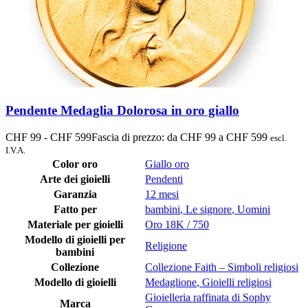
Pendente Medaglia Dolorosa in oro giallo
CHF
99
-
CHF
599
Fascia di prezzo: da CHF 99 a CHF 599
escl.
I.V.A.
Color oro
Giallo oro
Arte dei gioielli
Pendenti
Garanzia
12 mesi
Fatto per
bambini
,
Le signore
,
Uomini
Materiale per gioielli
Oro 18K / 750
Modello di gioielli per
Religione
bambini
Collezione
Collezione Faith – Simboli religiosi
Modello di gioielli
Medaglione
,
Gioielli religiosi
Gioielleria raffinata di Sophy
Marca