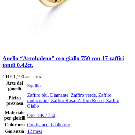
Anello “Arcobaleno” oro giallo 750 con 17 zaffiri
tondi 0.42ct.
CHF
1,190
escl. I.V.A.
Arte dei
Squillo
gioielli
Zaffiro blu
,
Diamante
,
Zaffiro verde
,
Zaffiro
Pietra
multicolore
,
Zaffiro Rosa
,
Zaffiro Rosso
,
Zaffiro
preziosa
Giallo
Materiale
Oro 18K / 750
per gioielli
Color oro
Oro bianco
,
Giallo oro
Garanzia
12 mesi