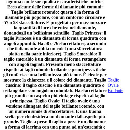
ognuna con le sue qualità e caratteristiche uniche.
Ecco alcune delle forme di diamante più comuni:
Taglio brillante rotondo: questa è la forma di
diamante più popolare, con un contorno circolare e
57 o 58 sfaccettature. È progettato per massimizzare
la quantità di luce che entra nel diamante,
donandogli un bellissimo scintillio. Taglio Princess: il
taglio Princess è un diamante di forma quadrata con
angoli appuntiti. Ha 58 o 76 sfaccettature, a seconda
che il diamante abbia un culet (una sfaccettatura
piatta nella parte inferiore). Taglio Smeraldo: Il
taglio smeraldo è un diamante di forma rettangolare
con angoli tagliati. Presenta meno sfaccettature
rispetto ai tagli rotondo brillante e principessa, il che
gli conferisce una brillantezza più tenue. È ideale per
mostrare la chiarezza e il colore del diamante. Taglio
Taglio
cuscino: il taglio cuscino è un diamante quadrato o
Ovale
rettangolare con angoli arrotondati. Ha sfaccettature
Brillante
più grandi e un aspetto più vintage rispetto al taglio
principessa. Taglio Ovale: Il taglio ovale è una
versione allungata del taglio brillante rotondo, con
un numero simile di sfaccettature. È una buona
scelta per chi desidera un diamante dall'aspetto più
grande. Taglio a pera: il taglio a pera è un diamante
a forma di lacrima con una punta ad un'estremità e