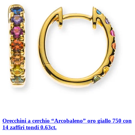
Orecchini a cerchio “Arcobaleno” oro giallo 750 con
14 zaffiri tondi 0.63ct.