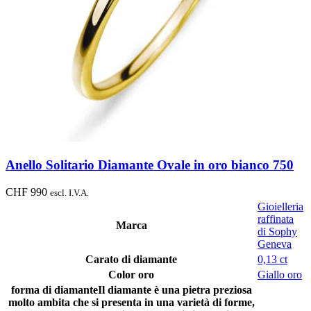
Anello Solitario Diamante Ovale in oro bianco 750
CHF
990
escl. I.V.A.
Gioielleria
raffinata
Marca
di Sophy
Geneva
Carato di diamante
0,13 ct
Color oro
Giallo oro
forma di diamante
Il diamante è una pietra preziosa
molto ambita che si presenta in una varietà di forme,