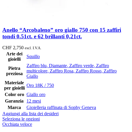
Anello “Arcobaleno” oro giallo 750 con 15 zaffiri
tondi 0.51ct. e 62 brillanti 0,21ct.
CHF
2,750
escl. I.V.A.
Arte dei
Squillo
gioielli
Zaffiro blu
,
Diamante
,
Zaffiro verde
,
Zaffiro
Pietra
multicolore
,
Zaffiro Rosa
,
Zaffiro Rosso
,
Zaffiro
preziosa
Giallo
Materiale
Oro 18K / 750
per gioielli
Color oro
Giallo oro
Garanzia
12 mesi
Marca
Gioielleria raffinata di Sophy Geneva
Aggiungi alla lista dei desideri
Seleziona le opzioni
Occhiata veloce