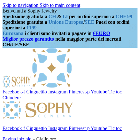
Skip to navigation
Skip to main content
Benvenuti a Sophy Jewelry
Spedizione gratuita a
CH
&
LI
per ordini superiori a
CHF 99
Spedizione gratuita a
Unione Europea
/
SEE
Paesi con ordini
superiori a
€199
Eurozona
i clienti sono invitati a pagare in
€EURO
Miglior prezzo garantito
nella maggior parte dei mercati
CH/UE/SEE
Facebook-f
Cinguettio
Instagram
Pinterest-p
Youtube
Tic toc
Chiudere
Facebook-f
Cinguettio
Instagram
Pinterest-p
Youtube
Tic toc
Pagina iniziale
»
Giallo oro