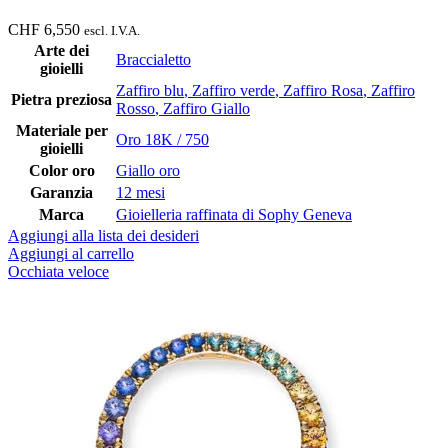
CHF
6,550
escl. I.V.A.
Arte dei
Braccialetto
gioielli
Zaffiro blu
,
Zaffiro verde
,
Zaffiro Rosa
,
Zaffiro
Pietra preziosa
Rosso
,
Zaffiro Giallo
Materiale per
Oro 18K / 750
gioielli
Color oro
Giallo oro
Garanzia
12 mesi
Marca
Gioielleria raffinata di Sophy Geneva
Aggiungi alla lista dei desideri
Aggiungi al carrello
Occhiata veloce