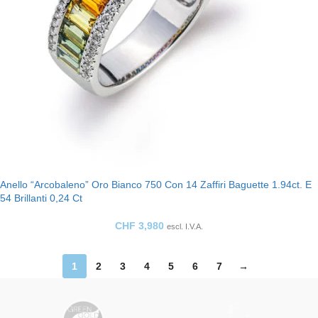
Anello “Arcobaleno” Oro Bianco 750 Con 14 Zaffiri Baguette 1.94ct. E
54 Brillanti 0,24 Ct
CHF
3,980
escl. I.V.A.
1
2
3
4
5
6
7
→