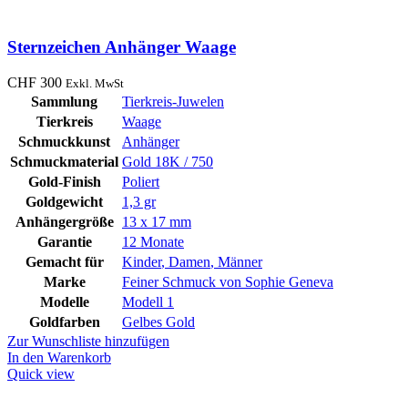
Sternzeichen Anhänger Waage
CHF
300
Exkl. MwSt
Sammlung
Tierkreis-Juwelen
Tierkreis
Waage
Schmuckkunst
Anhänger
Schmuckmaterial
Gold 18K / 750
Gold-Finish
Poliert
Goldgewicht
1,3 gr
Anhängergröße
13 x 17 mm
Garantie
12 Monate
Gemacht für
Kinder
,
Damen
,
Männer
Marke
Feiner Schmuck von Sophie Geneva
Modelle
Modell 1
Goldfarben
Gelbes Gold
Zur Wunschliste hinzufügen
In den Warenkorb
Quick view