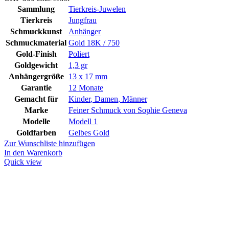
Sammlung
Tierkreis-Juwelen
Tierkreis
Jungfrau
Schmuckkunst
Anhänger
Schmuckmaterial
Gold 18K / 750
Gold-Finish
Poliert
Goldgewicht
1,3 gr
Anhängergröße
13 x 17 mm
Garantie
12 Monate
Gemacht für
Kinder
,
Damen
,
Männer
Marke
Feiner Schmuck von Sophie Geneva
Modelle
Modell 1
Goldfarben
Gelbes Gold
Zur Wunschliste hinzufügen
In den Warenkorb
Quick view