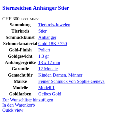
Sternzeichen Anhänger Stier
CHF
300
Exkl. MwSt
Sammlung
Tierkreis-Juwelen
Tierkreis
Stier
Schmuckkunst
Anhänger
Schmuckmaterial
Gold 18K / 750
Gold-Finish
Poliert
Goldgewicht
1,3 gr
Anhängergröße
13 x 17 mm
Garantie
12 Monate
Gemacht für
Kinder
,
Damen
,
Männer
Marke
Feiner Schmuck von Sophie Geneva
Modelle
Modell 1
Goldfarben
Gelbes Gold
Zur Wunschliste hinzufügen
In den Warenkorb
Quick view