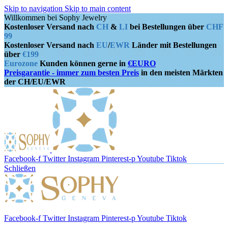
Skip to navigation
Skip to main content
Willkommen bei Sophy Jewelry
Kostenloser Versand nach
CH
&
LI
bei Bestellungen über
CHF
99
Kostenloser Versand nach
EU
/
EWR
Länder mit Bestellungen
über
€199
Eurozone
Kunden können gerne in
€EURO
Preisgarantie - immer zum besten Preis
in den meisten Märkten
der CH/EU/EWR
Facebook-f
Twitter
Instagram
Pinterest-p
Youtube
Tiktok
Schließen
Facebook-f
Twitter
Instagram
Pinterest-p
Youtube
Tiktok