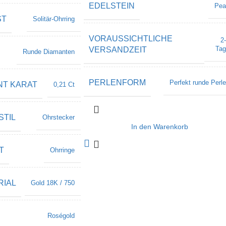
EDELSTEIN
Pea
ST
Solitär-Ohrring
VORAUSSICHTLICHE
2
Tag
VERSANDZEIT
Runde Diamanten
PERLENFORM
Perfekt runde Perl
NT KARAT
0,21 Ct
STIL
Ohrstecker
In den Warenkorb
T
Ohrringe
IAL
Gold 18K / 750
Roségold