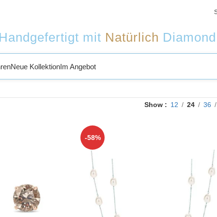
Handgefertigt mit
Natürlich
Diamond
ren
Neue Kollektion
Im Angebot
Show
12
24
36
-58%