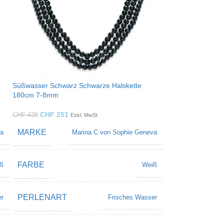
Süßwasser Schwarz Schwarze Halskette
180cm 7-8mm
CHF
251
CHF
438
Exkl. MwSt
MARKE
va
Marina C von Sophie Geneva
FARBE
ß
Weiß
PERLENART
er
Frisches Wasser