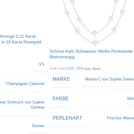
Ohrringe 0,21 Karat
In 18 Karat Roségold.
Schöne Kishi Süßwasser Weiße Perlenkette
Mehrsträngig
VS
CHF
359
CHF
718
Exkl. MwSt
MARKE
Marina C von Sophie Gene
Champagner Ciamond
FARBE
Wei
iner Schmuck von Sophie
Geneva
PERLENART
Frisches Wass
Damen