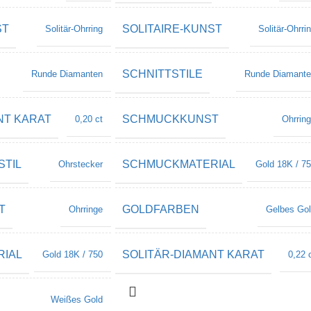
ST
SOLITAIRE-KUNST
Solitär-Ohrring
Solitär-Ohrri
SCHNITTSTILE
Runde Diamanten
Runde Diamant
NT KARAT
SCHMUCKKUNST
0,20 ct
Ohrrin
STIL
SCHMUCKMATERIAL
Ohrstecker
Gold 18K / 7
T
GOLDFARBEN
Ohrringe
Gelbes Go
IAL
SOLITÄR-DIAMANT KARAT
Gold 18K / 750
0,22 
Weißes Gold