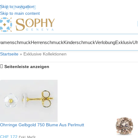
Skip to navigation
Skip to main content
men bei Sophy Jewelry
Damenschmuck
Herrenschmuck
Kinderschmuck
Verlobung
Exklusiv
Uh
Startseite
»
Exklusive Kollektionen
Seitenleiste anzeigen
Ohrringe Gelbgold 750 Blume Aus Perlmutt
CHF
172
Exkl. MwSt