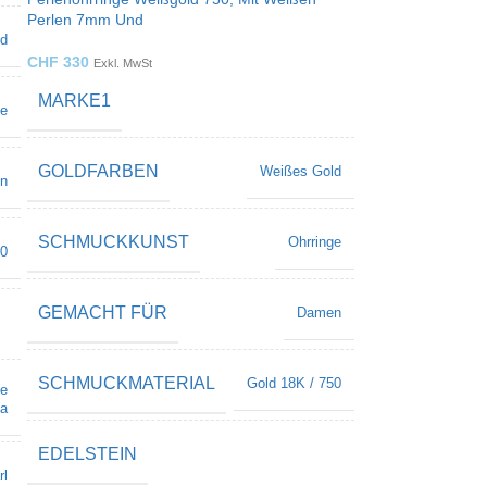
Perlen 7mm Und
ld
CHF
330
Exkl. MwSt
MARKE1
ge
GOLDFARBEN
Weißes Gold
n
SCHMUCKKUNST
Ohrringe
50
GEMACHT FÜR
Damen
SCHMUCKMATERIAL
Gold 18K / 750
ie
a
EDELSTEIN
rl