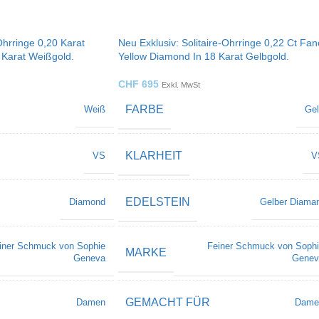
Ohrringe 0,20 Karat
Neu Exklusiv: Solitaire-Ohrringe 0,22 Ct Fan
 Karat Weißgold.
Yellow Diamond In 18 Karat Gelbgold.
CHF
695
Exkl. MwSt
FARBE
Weiß
Ge
KLARHEIT
VS
V
EDELSTEIN
Diamond
Gelber Diama
iner Schmuck von Sophie
Feiner Schmuck von Soph
MARKE
Geneva
Genev
GEMACHT FÜR
Damen
Dame