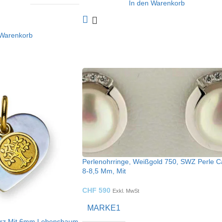
In den Warenkorb
 Warenkorb
Perlenohrringe, Weißgold 750, SWZ Perle C
8-8,5 Mm, Mit
CHF
590
Exkl. MwSt
MARKE1
erz Mit 6mm Lebensbaum