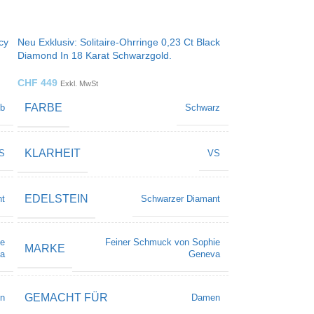
cy
Neu Exklusiv: Solitaire-Ohrringe 0,23 Ct Black
Diamond In 18 Karat Schwarzgold.
CHF
449
Exkl. MwSt
FARBE
lb
Schwarz
KLARHEIT
S
VS
EDELSTEIN
nt
Schwarzer Diamant
ie
Feiner Schmuck von Sophie
MARKE
a
Geneva
GEMACHT FÜR
n
Damen