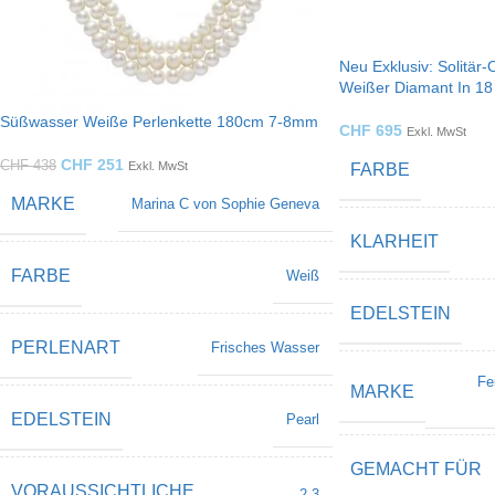
Neu Exklusiv: Solitär-
Weißer Diamant In 18
Süßwasser Weiße Perlenkette 180cm 7-8mm
CHF
695
Exkl. MwSt
CHF
251
CHF
438
Exkl. MwSt
FARBE
MARKE
Marina C von Sophie Geneva
KLARHEIT
FARBE
Weiß
EDELSTEIN
PERLENART
Frisches Wasser
Fe
MARKE
EDELSTEIN
Pearl
GEMACHT FÜR
VORAUSSICHTLICHE
2-3