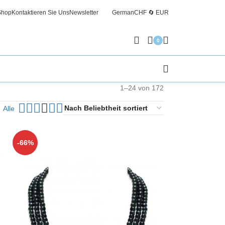
Shop
Kontaktieren Sie Uns
Newsletter
German
CHF 🔄 EUR
Kosten
0
1–24 von 172
Alle
-66%