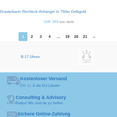
Gravierbarer Rechteck-Anhänger In 750er Gelbgold
CHF
389
Exkl. MwSt
1
2
3
4
…
19
20
21
→
B-17 Uhren
Kostenloser Versand
CH, LI, & die EU-Länder
Consulting & Advisory
Ratlos! Wir sind de zu helfen
Sichere Online-Zahlung