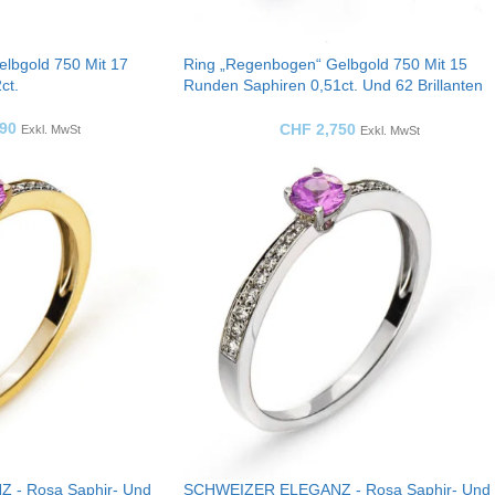
lbgold 750 Mit 17
Ring „Regenbogen“ Gelbgold 750 Mit 15
ct.
Runden Saphiren 0,51ct. Und 62 Brillanten
0,21 Ct.
90
CHF
2,750
Exkl. MwSt
Exkl. MwSt
- Rosa Saphir- Und
SCHWEIZER ELEGANZ - Rosa Saphir- Und