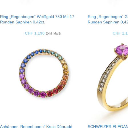
Ring „Regenbogen“ Weißgold 750 Mit 17
Ring „Regenbogen“ Ge
Runden Saphiren 0,42ct.
Runden Saphiren 0,42
CHF
1,190
CHF
1,1
Exkl. MwSt
Anhänger „Regenbogen“ Kreis Dégradé
SCHWEIZER ELEGANZ 