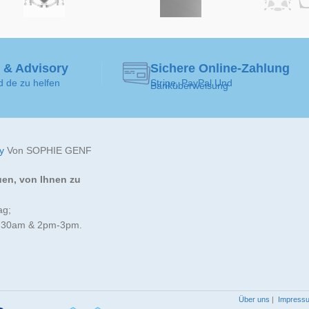
 & Advisory
Sichere Online-Zahlung
d de zu helfen
Stripe, PayPal Und
Banküberweisung
y
Von SOPHIE GENF
uen, von Ihnen zu
ag;
:30am & 2pm-3pm.
Über uns
|
Impress