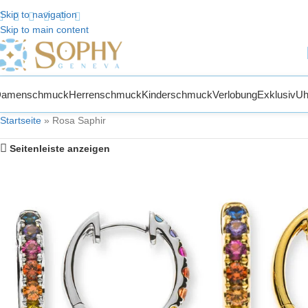
Skip to navigation
Skip to main content
men bei Sophy Jewelry
Damenschmuck
Herrenschmuck
Kinderschmuck
Verlobung
Exklusiv
Uh
Startseite
»
Rosa Saphir
Seitenleiste anzeigen