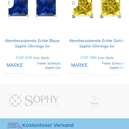
Atemberaubende Echte Blaue
Atemberaubende Echte Gelbe
Saphir-Ohrringe Im
Saphir-Ohrringe Im
Prinzessschliff
Prinzessinnenschliff
CHF
640
CHF
480
Exkl. MwSt
Exkl. MwSt
Feiner Schmuck von
Feiner Schmuck v
MARKE
MARKE
Sophie Geneva
Sophie Gene
FARBE
FARBE
Blau
Ge
Runde
Run
SCHNITTSTILE
SCHNITTSTILE
Diamanten
Diamant
EDELSTEIN
EDELSTEIN
Kostenloser Versand
Blauer Saphir
Gelber Saph