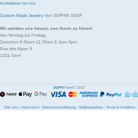
mm
m
KARAT
KARAT
Kontaktieren Sie Uns
Custom Made Jewelry
Von SOPHIE GENF
Wir würden uns freuen, von Ihnen zu hören!
Von Montag bis Freitag;
Zwischen 8:30am-11:30am & 2pm-3pm.
Rue des Alpen 9
1201 Genf
SOPHY
Genf
2023
Über uns
|
Impressum
|
Datenschutzerklärung
|
Stellenangebote
|
Terms & Conditions