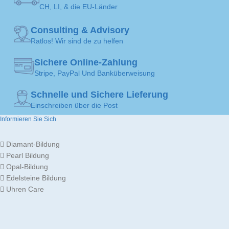
CH, LI, & die EU-Länder
SOLITAIRE-
SOLITAIRE-
Solitär-
Solitä
Consulting & Advisory
Ohrring
Ohrri
KUNST
KUNST
Ratlos! Wir sind de zu helfen
Sichere Online-Zahlung
SCHMUCKKUNST
SCHMUCKKUNST
Ohrringe
Ohrrin
Stripe, PayPal Und Banküberweisung
Schnelle und Sichere Lieferung
Gold
Go
Einschreiben über die Post
18K
1
SCHMUCKMATERIAL
SCHMUCKMATERIAL
/
Informieren Sie Sich
750
7
Diamant-Bildung
GOLDFARBEN
GOLDFARBEN
Pearl Bildung
Weißes Gold
Weißes Go
Opal-Bildung
Edelsteine Bildung
GEMACHT FÜR
GEMACHT FÜR
Uhren Care
Damen
Dame
SOLITÄR-DIAMANT
SOLITÄR-DIAMANT
5