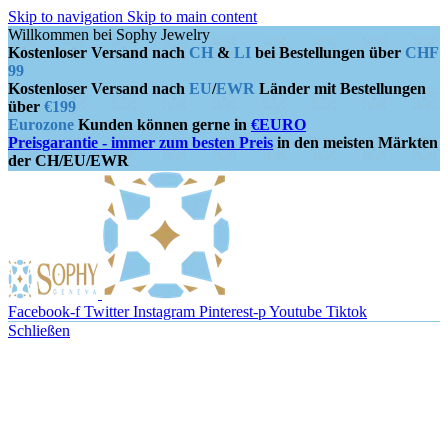
Skip to navigation
Skip to main content
Willkommen bei Sophy Jewelry
Kostenloser Versand nach
CH
&
LI
bei Bestellungen über
CHF
99
Kostenloser Versand nach
EU
/
EWR
Länder mit Bestellungen
über
€199
Eurozone
Kunden können gerne in
€EURO
Preisgarantie - immer zum besten Preis
in den meisten Märkten
der CH/EU/EWR
Facebook-f
Twitter
Instagram
Pinterest-p
Youtube
Tiktok
Schließen