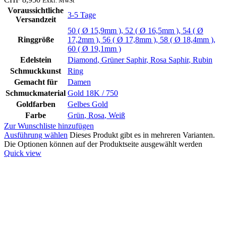
Exkl. MwSt
Voraussichtliche
3-5 Tage
Versandzeit
50 ( Ø 15,9mm )
,
52 ( Ø 16,5mm )
,
54 ( Ø
Ringgröße
17,2mm )
,
56 ( Ø 17,8mm )
,
58 ( Ø 18,4mm )
,
60 ( Ø 19,1mm )
Edelstein
Diamond
,
Grüner Saphir
,
Rosa Saphir
,
Rubin
Schmuckkunst
Ring
Gemacht für
Damen
Schmuckmaterial
Gold 18K / 750
Goldfarben
Gelbes Gold
Farbe
Grün
,
Rosa
,
Weiß
Zur Wunschliste hinzufügen
Ausführung wählen
Dieses Produkt gibt es in mehreren Varianten.
Die Optionen können auf der Produktseite ausgewählt werden
Quick view