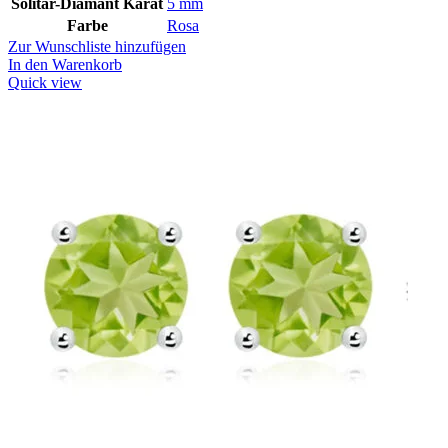
Solitär-Diamant Karat
5 mm
Farbe
Rosa
Zur Wunschliste hinzufügen
In den Warenkorb
Quick view