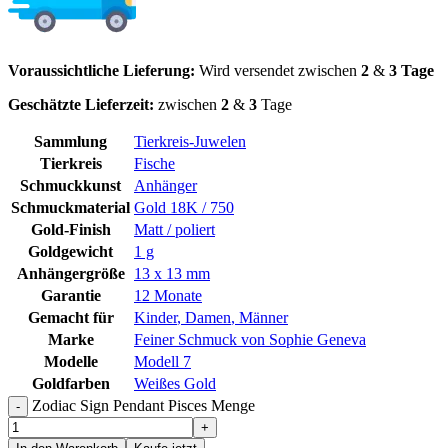
Voraussichtliche Lieferung:
Wird versendet zwischen
2
&
3 Tage
Geschätzte Lieferzeit:
zwischen
2
&
3
Tage
Sammlung
Tierkreis-Juwelen
Tierkreis
Fische
Schmuckkunst
Anhänger
Schmuckmaterial
Gold 18K / 750
Gold-Finish
Matt / poliert
Goldgewicht
1 g
Anhängergröße
13 x 13 mm
Garantie
12 Monate
Gemacht für
Kinder
,
Damen
,
Männer
Marke
Feiner Schmuck von Sophie Geneva
Modelle
Modell 7
Goldfarben
Weißes Gold
Zodiac Sign Pendant Pisces Menge