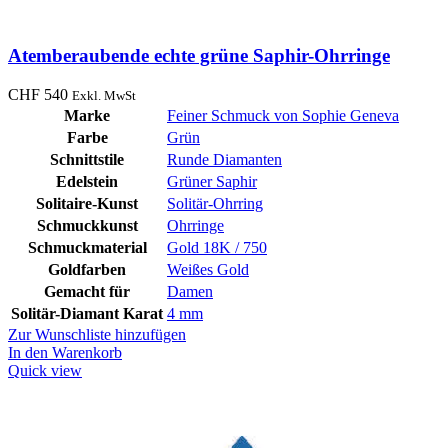
Atemberaubende echte grüne Saphir-Ohrringe
CHF
540
Exkl. MwSt
Marke
Feiner Schmuck von Sophie Geneva
Farbe
Grün
Schnittstile
Runde Diamanten
Edelstein
Grüner Saphir
Solitaire-Kunst
Solitär-Ohrring
Schmuckkunst
Ohrringe
Schmuckmaterial
Gold 18K / 750
Goldfarben
Weißes Gold
Gemacht für
Damen
Solitär-Diamant Karat
4 mm
Zur Wunschliste hinzufügen
In den Warenkorb
Quick view