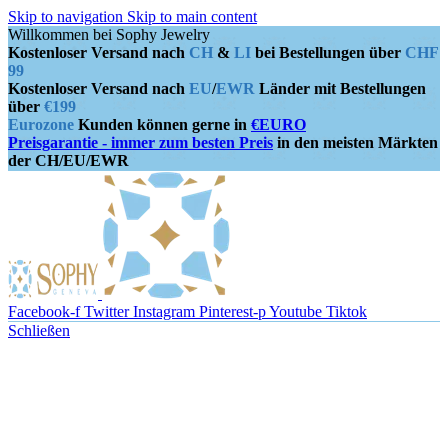
Skip to navigation
Skip to main content
Willkommen bei Sophy Jewelry
Kostenloser Versand nach
CH
&
LI
bei Bestellungen über
CHF
99
Kostenloser Versand nach
EU
/
EWR
Länder mit Bestellungen
über
€199
Eurozone
Kunden können gerne in
€EURO
Preisgarantie - immer zum besten Preis
in den meisten Märkten
der CH/EU/EWR
Facebook-f
Twitter
Instagram
Pinterest-p
Youtube
Tiktok
Schließen