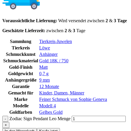
Voraussichtliche Lieferung:
Wird versendet zwischen
2
&
3 Tage
Geschätzte Lieferzeit:
zwischen
2
&
3
Tage
Sammlung
Tierkreis-Juwelen
Tierkreis
Löwe
Schmuckkunst
Anhänger
Schmuckmaterial
Gold 18K / 750
Gold-Finish
Matt
Goldgewicht
0,7 g
Anhängergröße
9 mm
Garantie
12 Monate
Gemacht für
Kinder
,
Damen
,
Männer
Marke
Feiner Schmuck von Sophie Geneva
Modelle
Modell 4
Goldfarben
Gelbes Gold
Zodiac Sign Pendant Leo Menge