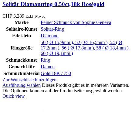
Solitär Diamantring 0.50ct,18k Roségold
CHF
3,289
Exkl. MwSt
Marke
Feiner Schmuck von Sophie Geneva
Solitaire-Kunst
Solitär-Ring
Edelstein
Diamond
50 ( Ø 15,9mm )
,
52 ( Ø 16,5mm )
,
54 ( Ø
Ringgröße
17,2mm )
,
56 ( Ø 17,8mm )
,
58 ( Ø 18,4mm )
,
60 ( Ø 19,1mm )
Schmuckkunst
Ring
Gemacht für
Damen
Schmuckmaterial
Gold 18K / 750
Zur Wunschliste hinzufügen
Ausführung wählen
Dieses Produkt gibt es in mehreren Varianten.
Die Optionen können auf der Produktseite ausgewählt werden
Quick view