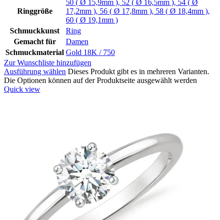
50 ( Ø 15,9mm )
,
52 ( Ø 16,5mm )
,
54 ( Ø
Ringgröße
17,2mm )
,
56 ( Ø 17,8mm )
,
58 ( Ø 18,4mm )
,
60 ( Ø 19,1mm )
Schmuckkunst
Ring
Gemacht für
Damen
Schmuckmaterial
Gold 18K / 750
Zur Wunschliste hinzufügen
Ausführung wählen
Dieses Produkt gibt es in mehreren Varianten.
Die Optionen können auf der Produktseite ausgewählt werden
Quick view