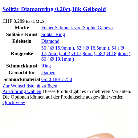
Solitär Diamantring 0.20ct,18k Gelbgold
CHF
3,289
Exkl. MwSt
Marke
Feiner Schmuck von Sophie Geneva
Solitaire-Kunst
Solitär-Ring
Edelstein
Diamond
50 ( Ø 15,9mm )
,
52 ( Ø 16,5mm )
,
54 ( Ø
Ringgröße
17,2mm )
,
56 ( Ø 17,8mm )
,
58 ( Ø 18,4mm )
,
60 ( Ø 19,1mm )
Schmuckkunst
Ring
Gemacht für
Damen
Schmuckmaterial
Gold 18K / 750
Zur Wunschliste hinzufügen
Ausführung wählen
Dieses Produkt gibt es in mehreren Varianten.
Die Optionen können auf der Produktseite ausgewählt werden
Quick view