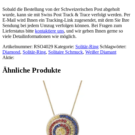
Sobald die Bestellung von der Schweizerischen Post abgeholt
wurde, kann sie mit Swiss Post Track & Trace verfolgt werden. Per
E-Mail wird Ihnen ein Tracking-Link zugesendet, mit dem Sie Ihre
Sendung bei jedem Umzug verfolgen können. Bei Fragen zum
Lieferstatus bitte
kontaktiere uns
, und wir geben Ihnen gerne so
viele Detailinformationen wie möglich.
Artikelnummer:
RSO4029
Kategorie:
Solitär-Ring
Schlagwörter:
Diamond
,
Solitär-Ring
,
Solitaire Schmuck
,
Weißer Diamant
Aktie:
Ähnliche Produkte