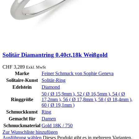
Solitär Diamantring 0.40ct,18k Weißgold
CHF
3,289
Exkl. MwSt
Marke
Feiner Schmuck von Sophie Geneva
Solitaire-Kunst
Solitär-Ring
Edelstein
Diamond
50 ( Ø 15,9mm )
,
52 ( Ø 16,5mm )
,
54 ( Ø
Ringgröße
17,2mm )
,
56 ( Ø 17,8mm )
,
58 ( Ø 18,4mm )
,
60 ( Ø 19,1mm )
Schmuckkunst
Ring
Gemacht für
Damen
Schmuckmaterial
Gold 18K / 750
Zur Wunschliste hinzufügen
Ausführung wählen
Dieses Produkt gibt es in mehreren Varianten.