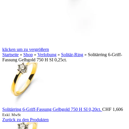
klicken um zu vergrößern
Startseite
»
Shop
»
Verlobung
»
Solitär-Ring
»
Solitärring 6-Griff-
Fassung Gelbgold 750 H SI 0,25ct.
Solitärring 6-Griff-Fassung Gelbgold 750 H SI 0,20ct.
CHF
1,606
Exkl. MwSt
Zurück zu den Produkten