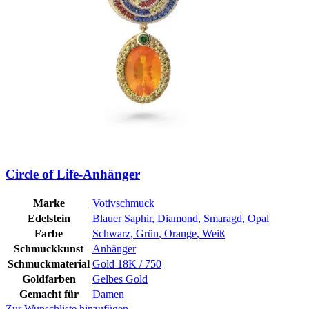
Circle of Life-Anhänger
Marke
Votivschmuck
Edelstein
Blauer Saphir
,
Diamond
,
Smaragd
,
Opal
Farbe
Schwarz
,
Grün
,
Orange
,
Weiß
Schmuckkunst
Anhänger
Schmuckmaterial
Gold 18K / 750
Goldfarben
Gelbes Gold
Gemacht für
Damen
Zur Wunschliste hinzufügen