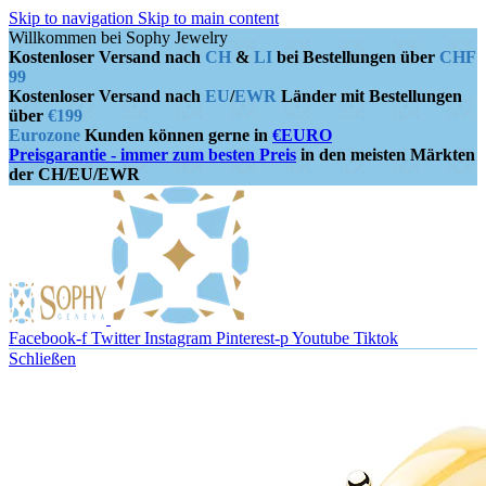
Skip to navigation
Skip to main content
Willkommen bei Sophy Jewelry
Kostenloser Versand nach
CH
&
LI
bei Bestellungen über
CHF
99
Kostenloser Versand nach
EU
/
EWR
Länder mit Bestellungen
über
€199
Eurozone
Kunden können gerne in
€EURO
Preisgarantie - immer zum besten Preis
in den meisten Märkten
der CH/EU/EWR
Facebook-f
Twitter
Instagram
Pinterest-p
Youtube
Tiktok
Schließen