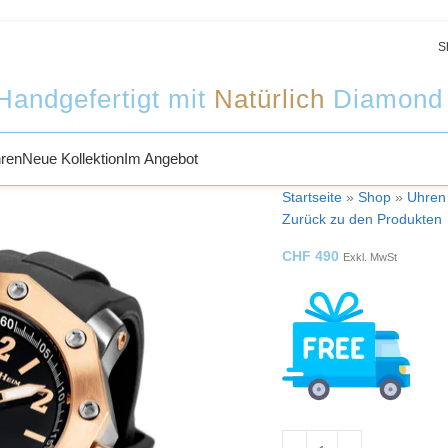
Willkommen bei Sophy Jewelry
S
Handgefertigt mit
Natürlich
Diamond
ren
Neue Kollektion
Im Angebot
Startseite
»
Shop
»
Uhren
Zurück zu den Produkten
CHF
490
Exkl. MwSt