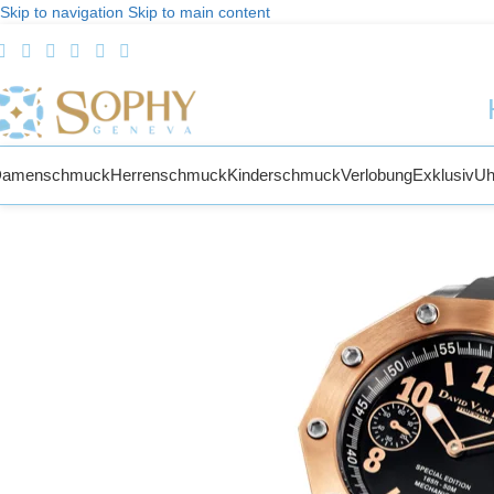
Skip to navigation
Skip to main content
Damenschmuck
Herrenschmuck
Kinderschmuck
Verlobung
Exklusiv
Uh