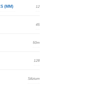
S (MM)
12
45
50m
128
Silizium