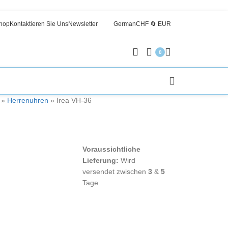
hop
Kontaktieren Sie Uns
Newsletter
German
CHF 🔄 EUR
0
»
Herrenuhren
»
Irea VH-36
Voraussichtliche
Lieferung:
Wird
versendet zwischen
3
&
5
Tage