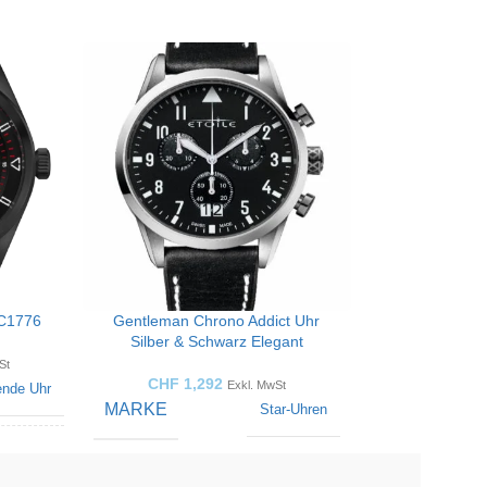
SC1776
Gentleman Chrono Addict Uhr
Silber & Schwarz Elegant
St
CHF
1,292
Exkl. MwSt
ende Uhr
MARKE
Star-Uhren
Männer