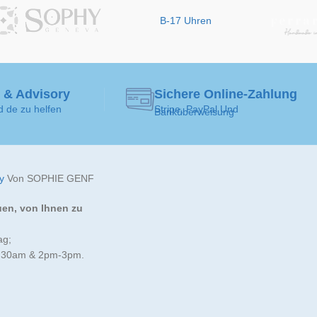
B-17 Uhren
 & Advisory
Sichere Online-Zahlung
d de zu helfen
Stripe, PayPal Und
Banküberweisung
y
Von SOPHIE GENF
uen, von Ihnen zu
ag;
:30am & 2pm-3pm.