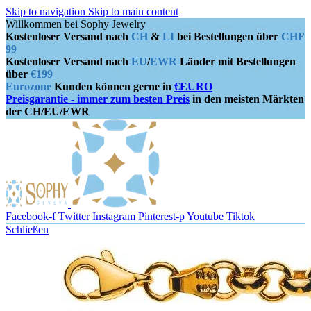
Skip to navigation
Skip to main content
Willkommen bei Sophy Jewelry
Kostenloser Versand nach
CH
&
LI
bei Bestellungen über
CHF
99
Kostenloser Versand nach
EU
/
EWR
Länder mit Bestellungen
über
€199
Eurozone
Kunden können gerne in
€EURO
Preisgarantie - immer zum besten Preis
in den meisten Märkten
der CH/EU/EWR
Facebook-f
Twitter
Instagram
Pinterest-p
Youtube
Tiktok
Schließen