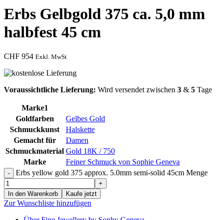
Erbs Gelbgold 375 ca. 5,0 mm
halbfest 45 cm
CHF
954
Exkl. MwSt
Voraussichtliche Lieferung:
Wird versendet zwischen
3
&
5
Tage
Marke1
Goldfarben
Gelbes Gold
Schmuckkunst
Halskette
Gemacht für
Damen
Schmuckmaterial
Gold 18K / 750
Marke
Feiner Schmuck von Sophie Geneva
Erbs yellow gold 375 approx. 5.0mm semi-solid 45cm Menge
In den Warenkorb
Kaufe jetzt
Zur Wunschliste hinzufügen
Über Fine Jewellery by Sophy Geneva