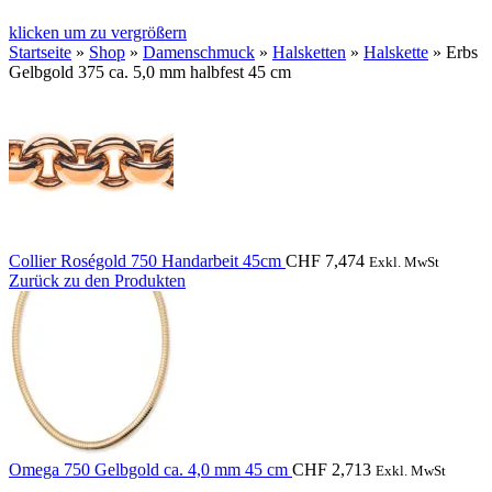
klicken um zu vergrößern
Startseite
»
Shop
»
Damenschmuck
»
Halsketten
»
Halskette
»
Erbs
Gelbgold 375 ca. 5,0 mm halbfest 45 cm
Collier Roségold 750 Handarbeit 45cm
CHF
7,474
Exkl. MwSt
Zurück zu den Produkten
Omega 750 Gelbgold ca. 4,0 mm 45 cm
CHF
2,713
Exkl. MwSt