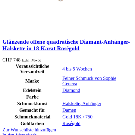
Glänzende offene quadratische Diamant-Anhänger-
Halskette in 18 Karat Roségold
CHF
748
Exkl. MwSt
Voraussichtliche
4 bis 5 Wochen
Versandzeit
Feiner Schmuck von Sophie
Marke
Geneva
Edelstein
Diamond
Farbe
Schmuckkunst
Halskette
,
Anhänger
Gemacht für
Damen
Schmuckmaterial
Gold 18K / 750
Goldfarben
Roségold
Zur Wunschliste hinzufügen