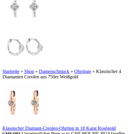
Startseite
»
Shop
»
Damenschmuck
»
Ohrringe
»
Klassischer 4
Diamanten Creolen aus 750er Weißgold
Klassischer Diamant-Creolen-Ohrring in 18 Karat Roségold
CHF
983
Ursprünglicher Preis war: CHF 983
CHF
492
Aktueller