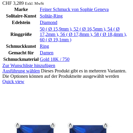
CHF
3,289
Exkl. MwSt
Marke
Feiner Schmuck von Sophie Geneva
Solitaire-Kunst
Solitär-Ring
Edelstein
Diamond
50 ( Ø 15,9mm )
,
52 ( Ø 16,5mm )
,
54 ( Ø
Ringgröße
17,2mm )
,
56 ( Ø 17,8mm )
,
58 ( Ø 18,4mm )
,
60 ( Ø 19,1mm )
Schmuckkunst
Ring
Gemacht für
Damen
Schmuckmaterial
Gold 18K / 750
Zur Wunschliste hinzufügen
Ausführung wählen
Dieses Produkt gibt es in mehreren Varianten.
Die Optionen können auf der Produktseite ausgewählt werden
Quick view