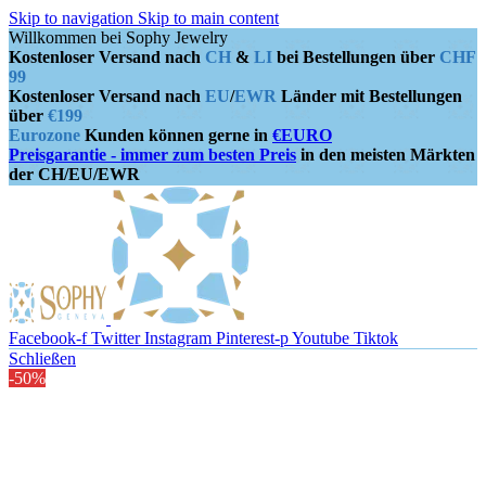
Skip to navigation
Skip to main content
Willkommen bei Sophy Jewelry
Kostenloser Versand nach
CH
&
LI
bei Bestellungen über
CHF
99
Kostenloser Versand nach
EU
/
EWR
Länder mit Bestellungen
über
€199
Eurozone
Kunden können gerne in
€EURO
Preisgarantie - immer zum besten Preis
in den meisten Märkten
der CH/EU/EWR
Facebook-f
Twitter
Instagram
Pinterest-p
Youtube
Tiktok
Schließen
-50%