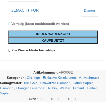
GEMACHT FÜR
Damen
Vorrätig (kann nachbestellt werden)
IN DEN WARENKORB
KAUFE JETZT
Zur Wunschliste hinzufügen
Artikelnummer:
AF0005E
Kategorien:
Ohrringe
,
Exklusive Kollektionen
,
Votivschmuck
Schlagwörter:
18K Gold
,
Schwarzer Diamant
,
Blauer Saphir
,
Diamond
,
Oranger Feueropal
,
Rubin
,
Weißer Diamant
,
Gelber
Saphir
Aktie: