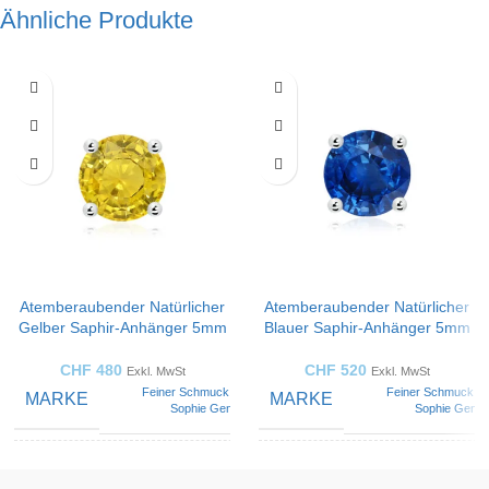
Ähnliche Produkte
Atemberaubender Natürlicher
Atemberaubender Natürlicher
Gelber Saphir-Anhänger 5mm
Blauer Saphir-Anhänger 5mm
CHF
480
CHF
520
Exkl. MwSt
Exkl. MwSt
Feiner Schmuck von
Feiner Schmuck v
MARKE
MARKE
Sophie Geneva
Sophie Gene
Runde
Run
SCHNITTSTILE
SCHNITTSTILE
Diamanten
Diamant