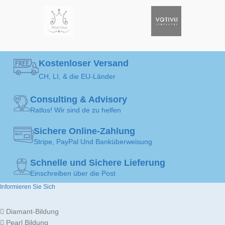
SOLITAIRE-
SOLITAIRE-
Solitär-
Solitä
Anhänger
Anhäng
KUNST
KUNST
Kostenloser Versand
EDELSTEIN
EDELSTEIN
Gelber Saphir
Blauer Saph
CH, LI, & die EU-Länder
Consulting & Advisory
SCHMUCKKUNST
SCHMUCKKUNST
Anhänger
Anhäng
Ratlos! Wir sind de zu helfen
Sichere Online-Zahlung
GEMACHT FÜR
GEMACHT FÜR
Damen
Dame
Stripe, PayPal Und Banküberweisung
Schnelle und Sichere Lieferung
Gold
Go
Einschreiben über die Post
18K
1
SCHMUCKMATERIAL
SCHMUCKMATERIAL
/
Informieren Sie Sich
750
7
Diamant-Bildung
GOLDFARBEN
GOLDFARBEN
Pearl Bildung
Weißes Gold
Weißes Go