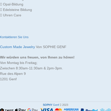
Opal-Bildung
Edelsteine Bildung
SOLITÄR-DIAMANT
SOLITÄR-DIAMANT
Uhren Care
5
mm
m
KARAT
KARAT
FARBE
FARBE
Gelb
Bl
Kontaktieren Sie Uns
Custom Made Jewelry
Von SOPHIE GENF
Wir würden uns freuen, von Ihnen zu hören!
Von Montag bis Freitag;
Zwischen 8:30am-11:30am & 2pm-3pm.
Rue des Alpen 9
1201 Genf
SOPHY
Genf
2023