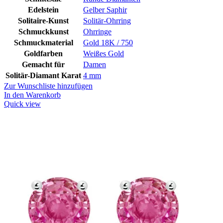
Edelstein
Gelber Saphir
Solitaire-Kunst
Solitär-Ohrring
Schmuckkunst
Ohrringe
Schmuckmaterial
Gold 18K / 750
Goldfarben
Weißes Gold
Gemacht für
Damen
Solitär-Diamant Karat
4 mm
Zur Wunschliste hinzufügen
In den Warenkorb
Quick view