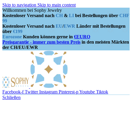
Skip to navigation
Skip to main content
Willkommen bei Sophy Jewelry
Kostenloser Versand nach
CH
&
LI
bei Bestellungen über
CHF
99
Kostenloser Versand nach
EU
/
EWR
Länder mit Bestellungen
über
€199
Eurozone
Kunden können gerne in
€EURO
Preisgarantie - immer zum besten Preis
in den meisten Märkten
der CH/EU/EWR
Facebook-f
Twitter
Instagram
Pinterest-p
Youtube
Tiktok
Schließen