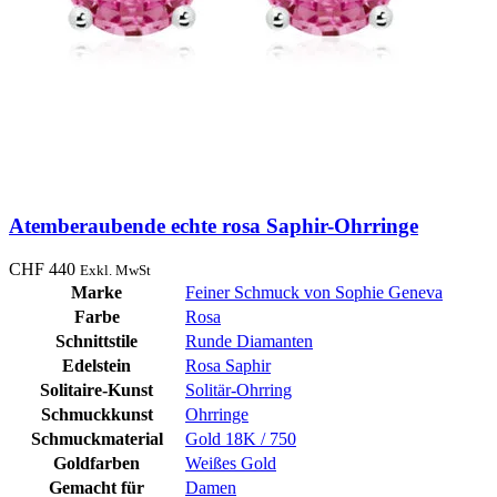
Atemberaubende echte rosa Saphir-Ohrringe
CHF
440
Exkl. MwSt
Marke
Feiner Schmuck von Sophie Geneva
Farbe
Rosa
Schnittstile
Runde Diamanten
Edelstein
Rosa Saphir
Solitaire-Kunst
Solitär-Ohrring
Schmuckkunst
Ohrringe
Schmuckmaterial
Gold 18K / 750
Goldfarben
Weißes Gold
Gemacht für
Damen