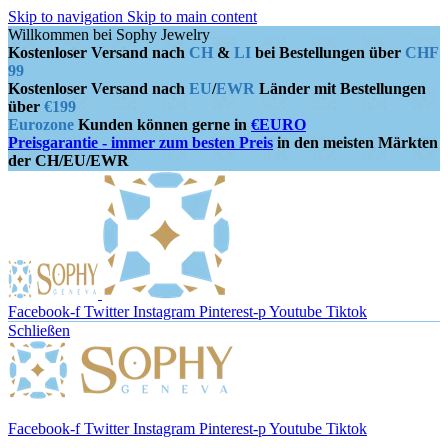
Skip to navigation
Skip to main content
Willkommen bei Sophy Jewelry
Kostenloser Versand nach
CH
&
LI
bei Bestellungen über
CHF
99
Kostenloser Versand nach
EU
/
EWR
Länder mit Bestellungen
über
€199
Eurozone
Kunden können gerne in
€EURO
Preisgarantie - immer zum besten Preis
in den meisten Märkten
der CH/EU/EWR
Facebook-f
Twitter
Instagram
Pinterest-p
Youtube
Tiktok
Schließen
Facebook-f
Twitter
Instagram
Pinterest-p
Youtube
Tiktok