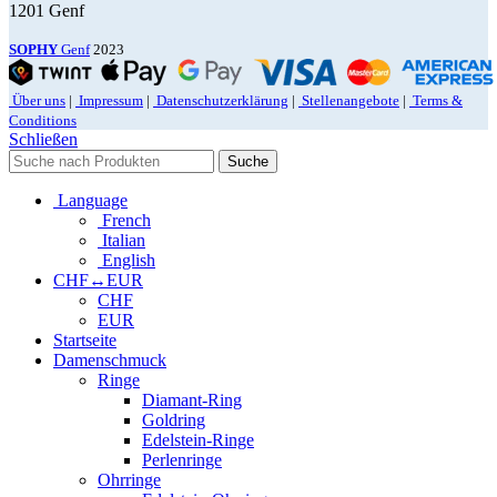
1201 Genf
SOPHY
Genf
2023
Über uns
|
Impressum
|
Datenschutzerklärung
|
Stellenangebote
|
Terms &
Conditions
Schließen
Suche
Language
French
Italian
English
CHF↔EUR
CHF
EUR
Startseite
Damenschmuck
Ringe
Diamant-Ring
Goldring
Edelstein-Ringe
Perlenringe
Ohrringe