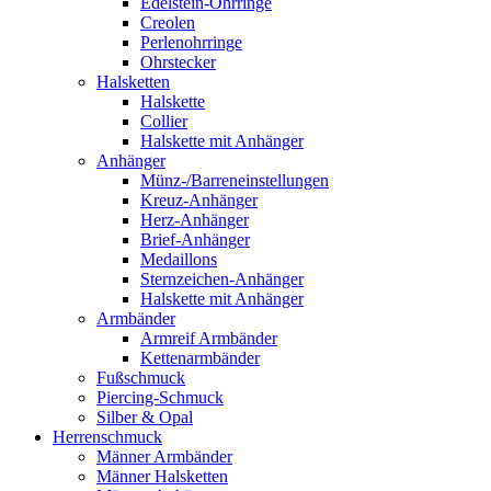
Edelstein-Ohrringe
Creolen
Perlenohrringe
Ohrstecker
Halsketten
Halskette
Collier
Halskette mit Anhänger
Anhänger
Münz-/Barreneinstellungen
Kreuz-Anhänger
Herz-Anhänger
Brief-Anhänger
Medaillons
Sternzeichen-Anhänger
Halskette mit Anhänger
Armbänder
Armreif Armbänder
Kettenarmbänder
Fußschmuck
Piercing-Schmuck
Silber & Opal
Herrenschmuck
Männer Armbänder
Männer Halsketten