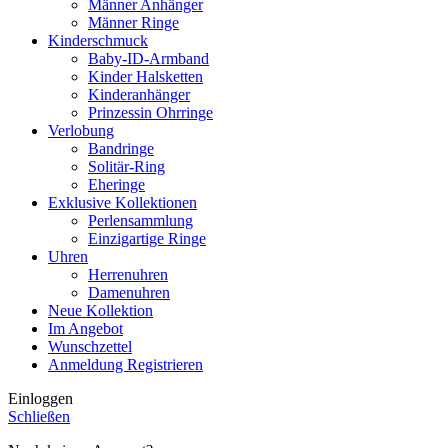
Männer Anhänger
Männer Ringe
Kinderschmuck
Baby-ID-Armband
Kinder Halsketten
Kinderanhänger
Prinzessin Ohrringe
Verlobung
Bandringe
Solitär-Ring
Eheringe
Exklusive Kollektionen
Perlensammlung
Einzigartige Ringe
Uhren
Herrenuhren
Damenuhren
Neue Kollektion
Im Angebot
Wunschzettel
Anmeldung Registrieren
Einloggen
Schließen