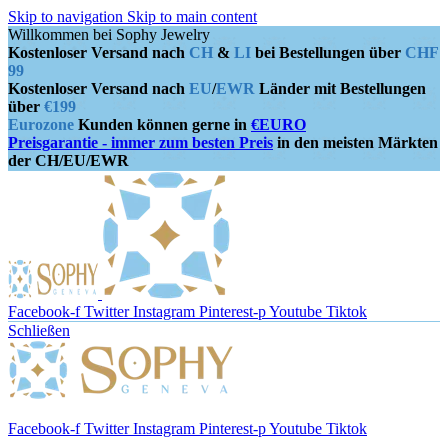
Skip to navigation
Skip to main content
Willkommen bei Sophy Jewelry
Kostenloser Versand nach
CH
&
LI
bei Bestellungen über
CHF
99
Kostenloser Versand nach
EU
/
EWR
Länder mit Bestellungen
über
€199
Eurozone
Kunden können gerne in
€EURO
Preisgarantie - immer zum besten Preis
in den meisten Märkten
der CH/EU/EWR
Facebook-f
Twitter
Instagram
Pinterest-p
Youtube
Tiktok
Schließen
Facebook-f
Twitter
Instagram
Pinterest-p
Youtube
Tiktok