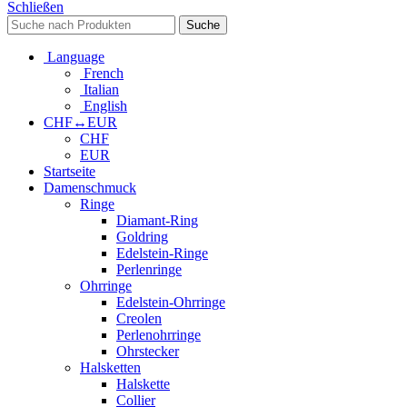
Schließen
Suche
Language
French
Italian
English
CHF↔EUR
CHF
EUR
Startseite
Damenschmuck
Ringe
Diamant-Ring
Goldring
Edelstein-Ringe
Perlenringe
Ohrringe
Edelstein-Ohrringe
Creolen
Perlenohrringe
Ohrstecker
Halsketten
Halskette
Collier