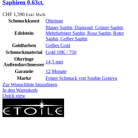
Saphiren 0,63ct.
CHF
1,590
Exkl. MwSt
Schmuckkunst
Ohrringe
Blauer Saphir
,
Diamond
,
Grüner Saphir
,
Edelstein
Mehrfarbiger Saphir
,
Rosa Saphir
,
Roter
Saphir
,
Gelber Saphir
Goldfarben
Gelbes Gold
Schmuckmaterial
Gold 18K / 750
Ohrringe
14,5 mm
Außendurchmesser
Garantie
12 Monate
Marke
Feiner Schmuck von Sophie Geneva
Zur Wunschliste hinzufügen
In den Warenkorb
Quick view