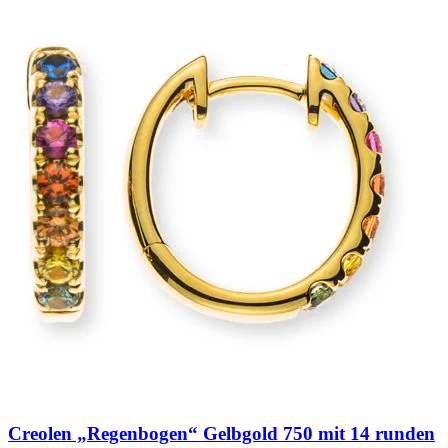
Creolen „Regenbogen“ Gelbgold 750 mit 14 runden