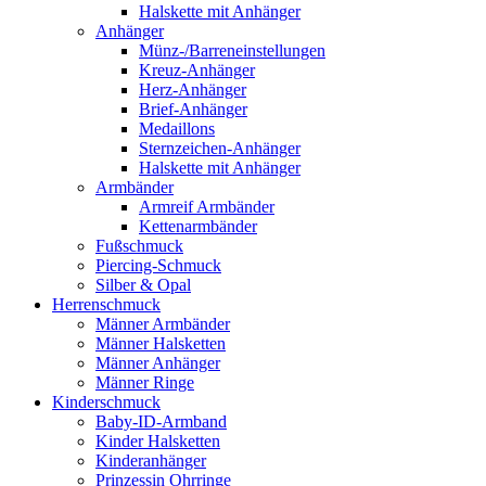
Halskette mit Anhänger
Anhänger
Münz-/Barreneinstellungen
Kreuz-Anhänger
Herz-Anhänger
Brief-Anhänger
Medaillons
Sternzeichen-Anhänger
Halskette mit Anhänger
Armbänder
Armreif Armbänder
Kettenarmbänder
Fußschmuck
Piercing-Schmuck
Silber & Opal
Herrenschmuck
Männer Armbänder
Männer Halsketten
Männer Anhänger
Männer Ringe
Kinderschmuck
Baby-ID-Armband
Kinder Halsketten
Kinderanhänger
Prinzessin Ohrringe