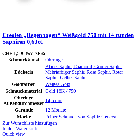
Creolen „Regenbogen“ Weißgold 750 mit 14 runden
Saphiren 0,63ct.
CHF
1,590
Exkl. MwSt
Schmuckkunst
Ohrringe
Blauer Saphir
,
Diamond
,
Grüner Saphir
,
Edelstein
Mehrfarbiger Saphir
,
Rosa Saphir
,
Roter
Saphir
,
Gelber Saphir
Goldfarben
Weißes Gold
Schmuckmaterial
Gold 18K / 750
Ohrringe
14,5 mm
Außendurchmesser
Garantie
12 Monate
Marke
Feiner Schmuck von Sophie Geneva
Zur Wunschliste hinzufügen
In den Warenkorb
Quick view