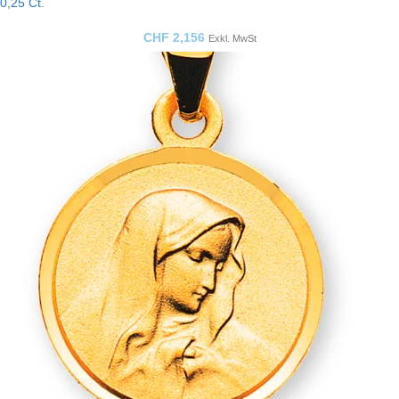
0,25 Ct.
CHF
2,156
Exkl. MwSt