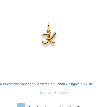
K Buchstabe Anhänger Schlicht Und Schön Gelbgold 750/18k
CHF
175
Exkl. MwSt
1
2
3
4
…
32
33
34
→