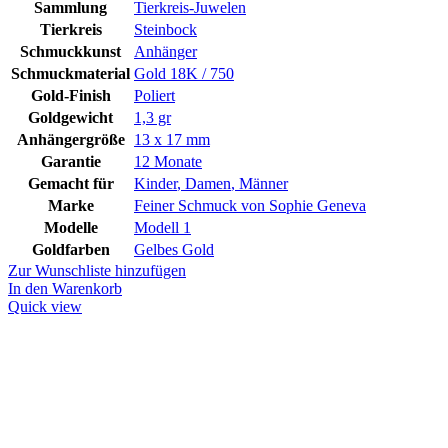
Sammlung
Tierkreis-Juwelen
Tierkreis
Steinbock
Schmuckkunst
Anhänger
Schmuckmaterial
Gold 18K / 750
Gold-Finish
Poliert
Goldgewicht
1,3 gr
Anhängergröße
13 x 17 mm
Garantie
12 Monate
Gemacht für
Kinder
,
Damen
,
Männer
Marke
Feiner Schmuck von Sophie Geneva
Modelle
Modell 1
Goldfarben
Gelbes Gold
Zur Wunschliste hinzufügen
In den Warenkorb
Quick view