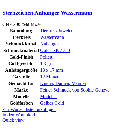
Sternzeichen Anhänger Wassermann
CHF
300
Exkl. MwSt
Sammlung
Tierkreis-Juwelen
Tierkreis
Wassermann
Schmuckkunst
Anhänger
Schmuckmaterial
Gold 18K / 750
Gold-Finish
Poliert
Goldgewicht
1,3 gr
Anhängergröße
13 x 17 mm
Garantie
12 Monate
Gemacht für
Kinder
,
Damen
,
Männer
Marke
Feiner Schmuck von Sophie Geneva
Modelle
Modell 1
Goldfarben
Gelbes Gold
Zur Wunschliste hinzufügen
In den Warenkorb
Quick view