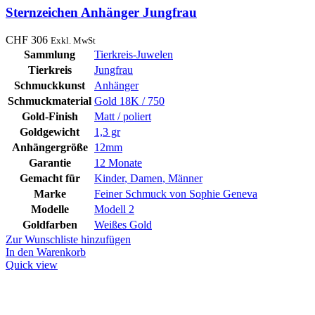
Sternzeichen Anhänger Jungfrau
CHF
306
Exkl. MwSt
Sammlung
Tierkreis-Juwelen
Tierkreis
Jungfrau
Schmuckkunst
Anhänger
Schmuckmaterial
Gold 18K / 750
Gold-Finish
Matt / poliert
Goldgewicht
1,3 gr
Anhängergröße
12mm
Garantie
12 Monate
Gemacht für
Kinder
,
Damen
,
Männer
Marke
Feiner Schmuck von Sophie Geneva
Modelle
Modell 2
Goldfarben
Weißes Gold
Zur Wunschliste hinzufügen
In den Warenkorb
Quick view