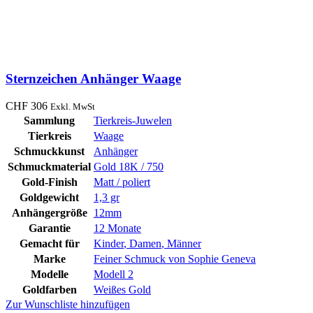
Sternzeichen Anhänger Waage
CHF
306
Exkl. MwSt
Sammlung
Tierkreis-Juwelen
Tierkreis
Waage
Schmuckkunst
Anhänger
Schmuckmaterial
Gold 18K / 750
Gold-Finish
Matt / poliert
Goldgewicht
1,3 gr
Anhängergröße
12mm
Garantie
12 Monate
Gemacht für
Kinder
,
Damen
,
Männer
Marke
Feiner Schmuck von Sophie Geneva
Modelle
Modell 2
Goldfarben
Weißes Gold
Zur Wunschliste hinzufügen