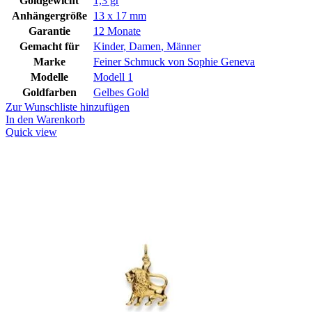
Goldgewicht
1,3 gr
Anhängergröße
13 x 17 mm
Garantie
12 Monate
Gemacht für
Kinder
,
Damen
,
Männer
Marke
Feiner Schmuck von Sophie Geneva
Modelle
Modell 1
Goldfarben
Gelbes Gold
Zur Wunschliste hinzufügen
In den Warenkorb
Quick view