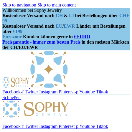
Skip to navigation
Skip to main content
Willkommen bei Sophy Jewelry
Kostenloser Versand nach
CH
&
LI
bei Bestellungen über
CHF
99
Kostenloser Versand nach
EU
/
EWR
Länder mit Bestellungen
über
€199
Eurozone
Kunden können gerne in
€EURO
Preisgarantie - immer zum besten Preis
in den meisten Märkten
der CH/EU/EWR
Facebook-f
Twitter
Instagram
Pinterest-p
Youtube
Tiktok
Schließen
Facebook-f
Twitter
Instagram
Pinterest-p
Youtube
Tiktok