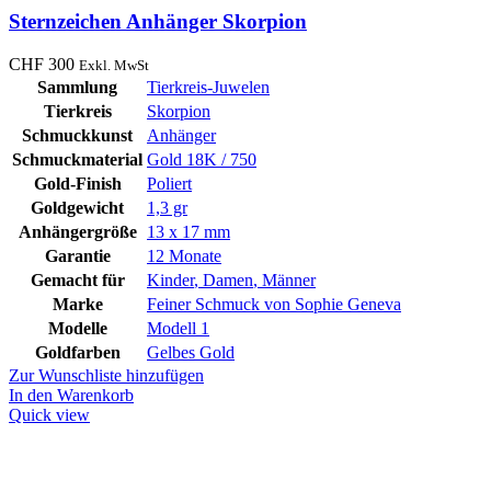
Sternzeichen Anhänger Skorpion
CHF
300
Exkl. MwSt
Sammlung
Tierkreis-Juwelen
Tierkreis
Skorpion
Schmuckkunst
Anhänger
Schmuckmaterial
Gold 18K / 750
Gold-Finish
Poliert
Goldgewicht
1,3 gr
Anhängergröße
13 x 17 mm
Garantie
12 Monate
Gemacht für
Kinder
,
Damen
,
Männer
Marke
Feiner Schmuck von Sophie Geneva
Modelle
Modell 1
Goldfarben
Gelbes Gold
Zur Wunschliste hinzufügen
In den Warenkorb
Quick view