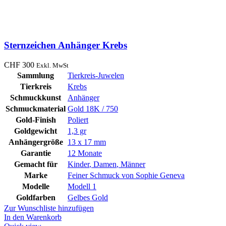
Sternzeichen Anhänger Krebs
CHF
300
Exkl. MwSt
Sammlung
Tierkreis-Juwelen
Tierkreis
Krebs
Schmuckkunst
Anhänger
Schmuckmaterial
Gold 18K / 750
Gold-Finish
Poliert
Goldgewicht
1,3 gr
Anhängergröße
13 x 17 mm
Garantie
12 Monate
Gemacht für
Kinder
,
Damen
,
Männer
Marke
Feiner Schmuck von Sophie Geneva
Modelle
Modell 1
Goldfarben
Gelbes Gold
Zur Wunschliste hinzufügen
In den Warenkorb