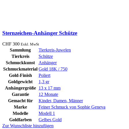
Sternzeichen-Anhänger Schütze
CHF
300
Exkl. MwSt
Sammlung
Tierkreis-Juwelen
Tierkreis
Schütze
Schmuckkunst
Anhänger
Schmuckmaterial
Gold 18K / 750
Gold-Finish
Poliert
Goldgewicht
1,3 gr
Anhängergröße
13 x 17 mm
Garantie
12 Monate
Gemacht für
Kinder
,
Damen
,
Männer
Marke
Feiner Schmuck von Sophie Geneva
Modelle
Modell 1
Goldfarben
Gelbes Gold
Zur Wunschliste hinzufügen