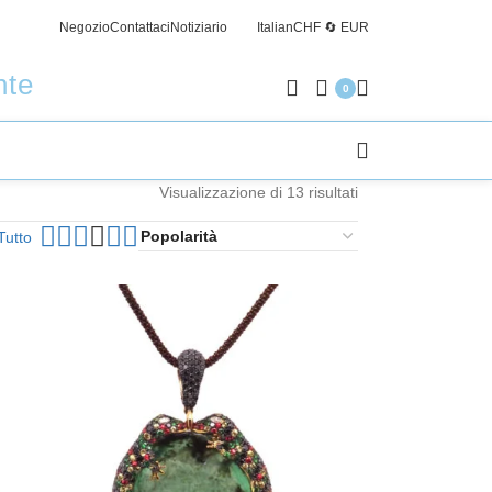
Negozio
Contattaci
Notiziario
Italian
CHF 🔄 EUR
Spedizi
nte
0
Visualizzazione di 13 risultati
Tutto