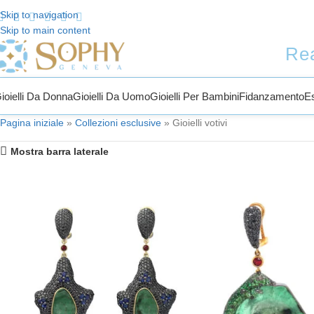
Skip to navigation
Skip to main content
ti a Sophy Jewelry
Rea
ioielli Da Donna
Gioielli Da Uomo
Gioielli Per Bambini
Fidanzamento
E
Pagina iniziale
»
Collezioni esclusive
»
Gioielli votivi
Mostra barra laterale