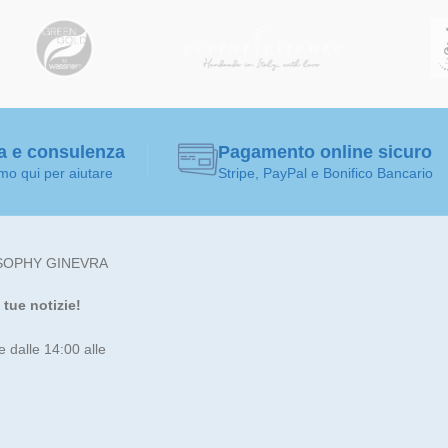
a e consulenza
Pagamento online sicuro
mo qui per aiutare
Stripe, PayPal e Bonifico Bancario
SOPHY GINEVRA
tue notizie!
e dalle 14:00 alle