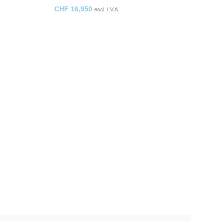
CHF
16,950
escl. I.V.A.