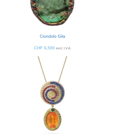
Ciondolo Gila
CHF
6,500
escl. I.V.A.