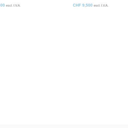
500
CHF
9,500
escl. I.V.A.
escl. I.V.A.