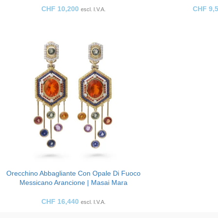
CHF
10,200
CHF
9,
escl. I.V.A.
Orecchino Abbagliante Con Opale Di Fuoco
Messicano Arancione | Masai Mara
CHF
16,440
escl. I.V.A.