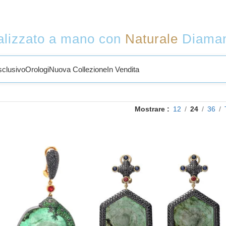
lizzato a mano con
Naturale
Diama
sclusivo
Orologi
Nuova Collezione
In Vendita
Mostrare
12
24
36