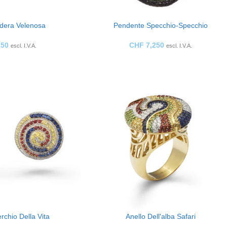
dera Velenosa
Pendente Specchio-Specchio
250
CHF
7,250
escl. I.V.A.
escl. I.V.A.
rchio Della Vita
Anello Dell'alba Safari