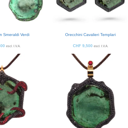
n Smeraldi Verdi
Orecchini Cavalieri Templari
500
CHF
9,500
escl. I.V.A.
escl. I.V.A.