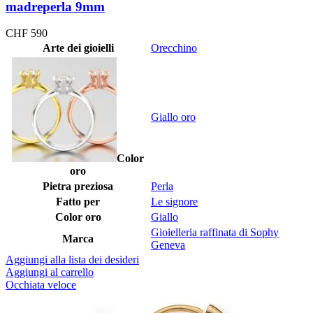
madreperla 9mm
CHF
590
Arte dei gioielli
Orecchino
Giallo oro
Color
oro
Pietra preziosa
Perla
Fatto per
Le signore
Color oro
Giallo
Gioielleria raffinata di Sophy
Marca
Geneva
Aggiungi alla lista dei desideri
Aggiungi al carrello
Occhiata veloce