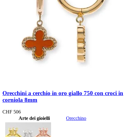
Orecchini a cerchio in oro giallo 750 con croci in
corniola 8mm
CHF
506
Arte dei gioielli
Orecchino