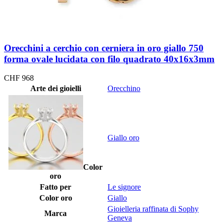
Orecchini a cerchio con cerniera in oro giallo 750
forma ovale lucidata con filo quadrato 40x16x3mm
CHF
968
Arte dei gioielli
Orecchino
Giallo oro
Color
oro
Fatto per
Le signore
Color oro
Giallo
Gioielleria raffinata di Sophy
Marca
Geneva