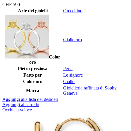
CHF
590
Arte dei gioielli
Orecchino
Giallo oro
Color
oro
Pietra preziosa
Perla
Fatto per
Le signore
Color oro
Giallo
Gioielleria raffinata di Sophy
Marca
Geneva
Aggiungi alla lista dei desideri
Aggiungi al carrello
Occhiata veloce