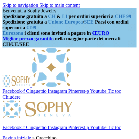
Skip to navigation
Skip to main content
Benvenuti a Sophy Jewelry
Spedizione gratuita a
CH
&
LI
per ordini superiori a
CHF 99
Spedizione gratuita a
Unione Europea
/
SEE
Paesi con ordini
superiori a
€199
Eurozona
i clienti sono invitati a pagare in
€EURO
Miglior prezzo garantito
nella maggior parte dei mercati
CH/UE/SEE
Facebook-f
Cinguettio
Instagram
Pinterest-p
Youtube
Tic toc
Chiudere
Facebook-f
Cinguettio
Instagram
Pinterest-p
Youtube
Tic toc
Pagina iniziale
»
Orecchino