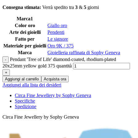
Consegna stimata:
Verrà spedito tra
3
&
5
giorni
Marca1
Color oro
Giallo oro
Arte dei gioielli
Pendenti
Fatto per
Le signore
Materiale per gioielli
Oro 9K / 375
Marca
Gioielleria raffinata di Sophy Geneva
Pendant 'Tree of Life' diamond-coated, rhodium-plated
20x25mm yellow gold 375 quantità
Aggiungi al carrello
Acquista ora
Aggiungi alla lista dei desideri
Circa Fine Jewellery by Sophy Geneva
Specifiche
Spedizione
Circa Fine Jewellery by Sophy Geneva