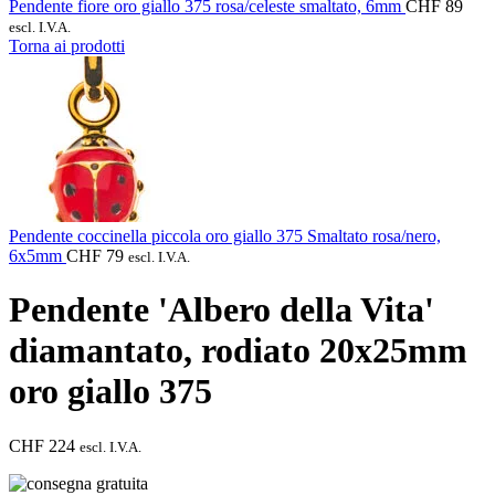
Pendente fiore oro giallo 375 rosa/celeste smaltato, 6mm
CHF
89
escl. I.V.A.
Torna ai prodotti
Pendente coccinella piccola oro giallo 375 Smaltato rosa/nero,
6x5mm
CHF
79
escl. I.V.A.
Pendente 'Albero della Vita'
diamantato, rodiato 20x25mm
oro giallo 375
CHF
224
escl. I.V.A.