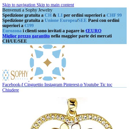
Skip to navigation
Skip to main content
Benvenuti a Sophy Jewelry
Spedizione gratuita a
CH
&
LI
per ordini superiori a
CHF 99
Spedizione gratuita a
Unione Europea
/
SEE
Paesi con ordini
superiori a
€199
Eurozona
i clienti sono invitati a pagare in
€EURO
Miglior prezzo garantito
nella maggior parte dei mercati
CH/UE/SEE
Facebook-f
Cinguettio
Instagram
Pinterest-p
Youtube
Tic toc
Chiudere