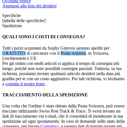
Occhiata veloce
Aggiungi alla lista dei desideri
Specifiche
[tabella delle specifiche]
Spedizione
QUALI SONO I COSTI DI CONSEGNA?
Tutti i pezzi acquistati da Sophy Ginevra saranno spediti per
GRATUITO
di caricatore con il
Posta svizzera
. in Svizzera,
Liechtenstein e UE
Per gli ordini con molti articoli si applica il tempo di consegna più
lungo, poiché non sono possibili consegne parziali. Tuttavia, su tua
richiesta, possiamo inviare qualsiasi articolo desideri nella data più
gradita per te con un costo aggiuntivo. Per tale richiesta, vi invitiamo
a
contatta il nostro team
.
TRACCIAMENTO DELLA SPEDIZIONE
Una volta che l'ordine è stato ritirato dalla Posta Svizzera, può essere
tracciato utilizzando Swiss Post Track & Trace. Ti verrà inviato un
link di tracciamento via e-mail, che ti consentirà di monitorare la tua
spedizione ad ogni spostamento. In caso di domande sullo stato della
consegna, per favore
Contattaci
, e saremo lieti di fornirti quante più