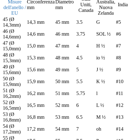
Misure
Circonferenza
Diametro
Australia,
Uniti,
India
dell'anello /
mm
mm
Nuova
Canada
EU
Zelanda
45 (Ø
14,3 mm
45 mm
3.5
G
#5
14,3mm)
46 (Ø
14,6 mm
46 mm
3.75
SOL ½
#6
14,6mm)
47 (Ø
15,0 mm
47 mm
4
H ½
#7
15,0mm)
48 (Ø
15,3 mm
48 mm
4.5
io ½
#8
15,3mm)
49 (Ø
15,6 mm
49 mm
5
J ½
#9
15,6mm)
50 (Ø
15,9 mm
50 mm
5.5
K ½
#10
15,9mm)
51 (Ø
16,2 mm
51 mm
5.75
l
#11
16,2mm)
52 (Ø
16,5 mm
52 mm
6
L ½
#12
16,5mm)
53 (Ø
16,8 mm
53 mm
6.5
M ½
#13
16,8mm)
54 (Ø
17,2 mm
54 mm
7
oh
#14
17,2mm)
55 (Ø