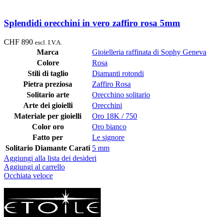
Splendidi orecchini in vero zaffiro rosa 5mm
CHF
890
escl. I.V.A.
Marca
Gioielleria raffinata di Sophy Geneva
Colore
Rosa
Stili di taglio
Diamanti rotondi
Pietra preziosa
Zaffiro Rosa
Solitario arte
Orecchino solitario
Arte dei gioielli
Orecchini
Materiale per gioielli
Oro 18K / 750
Color oro
Oro bianco
Fatto per
Le signore
Solitario Diamante Carati
5 mm
Aggiungi alla lista dei desideri
Aggiungi al carrello
Occhiata veloce