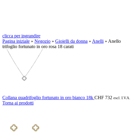
clicca per ingrandire
Pagina iniziale
»
Negozio
»
Gioielli da donna
»
Anelli
»
Anello
trifoglio fortunato in oro rosa 18 carati
Collana quadrifoglio fortunato in oro bianco 18k
CHF
732
escl. I.V.A.
Torna ai prodotti