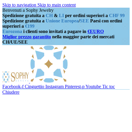
Skip to navigation
Skip to main content
Benvenuti a Sophy Jewelry
Spedizione gratuita a
CH
&
LI
per ordini superiori a
CHF 99
Spedizione gratuita a
Unione Europea
/
SEE
Paesi con ordini
superiori a
€199
Eurozona
i clienti sono invitati a pagare in
€EURO
Miglior prezzo garantito
nella maggior parte dei mercati
CH/UE/SEE
Facebook-f
Cinguettio
Instagram
Pinterest-p
Youtube
Tic toc
Chiudere