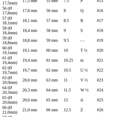
17,5 mm
55 mm
7.5
P
#15
17,5mm)
56 (Ø
17,8 mm
56 mm
8
Q
#16
17,8mm)
57 (Ø
18,1 mm
57 mm
8.5
R
#17
18,1mm)
58 (Ø
18,4 mm
58 mm
9
S
#18
18,4mm)
59 (Ø
18,8 mm
59 mm
9.5
- -
#19
18,8mm)
60 (Ø
19,1 mm
60 mm
10
T ½
#20
19,1mm)
61 (Ø
19,4 mm
61 mm
10.25
tu
#21
19,4mm)
62 (Ø
19,7 mm
62 mm
10.5
U ½
#22
19,7mm)
63 (Ø
20,0 mm
63 mm
11
V ½
#23
20,0mm)
64 (Ø
20,3 mm
64 mm
11.5
W ½
#24
20,3mm)
65 (Ø
20,6 mm
65 mm
12
sì
#25
20,6mm)
66 (Ø
21,0 mm
66 mm
12.5
Z
#26
21,0mm)