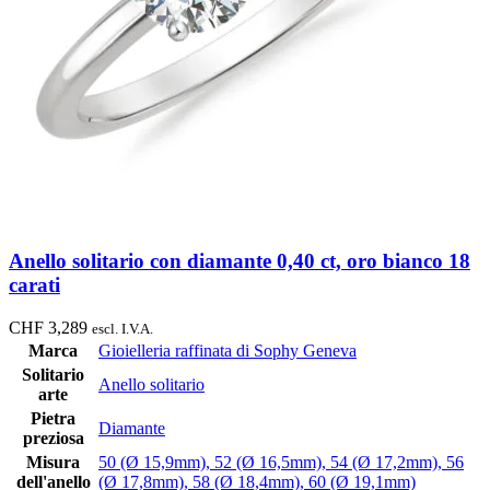
Anello solitario con diamante 0,40 ct, oro bianco 18
carati
CHF
3,289
escl. I.V.A.
Marca
Gioielleria raffinata di Sophy Geneva
Solitario
Anello solitario
arte
Pietra
Diamante
preziosa
Misura
50 (Ø 15,9mm)
,
52 (Ø 16,5mm)
,
54 (Ø 17,2mm)
,
56
dell'anello
(Ø 17,8mm)
,
58 (Ø 18,4mm)
,
60 (Ø 19,1mm)