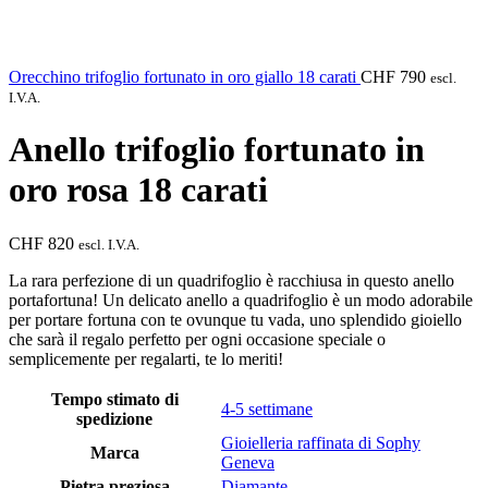
Orecchino trifoglio fortunato in oro giallo 18 carati
CHF
790
escl.
I.V.A.
Anello trifoglio fortunato in
oro rosa 18 carati
CHF
820
escl. I.V.A.
La rara perfezione di un quadrifoglio è racchiusa in questo anello
portafortuna! Un delicato anello a quadrifoglio è un modo adorabile
per portare fortuna con te ovunque tu vada, uno splendido gioiello
che sarà il regalo perfetto per ogni occasione speciale o
semplicemente per regalarti, te lo meriti!
Tempo stimato di
4-5 settimane
spedizione
Gioielleria raffinata di Sophy
Marca
Geneva
Pietra preziosa
Diamante