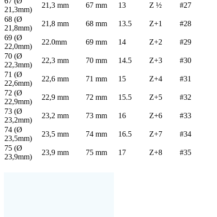
67 (Ø
21,3 mm
67 mm
13
Z ½
#27
21,3mm)
68 (Ø
21,8 mm
68 mm
13.5
Z+1
#28
21,8mm)
69 (Ø
22.0mm
69 mm
14
Z+2
#29
22,0mm)
70 (Ø
22,3 mm
70 mm
14.5
Z+3
#30
22,3mm)
71 (Ø
22,6 mm
71 mm
15
Z+4
#31
22,6mm)
72 (Ø
22,9 mm
72 mm
15.5
Z+5
#32
22,9mm)
73 (Ø
23,2 mm
73 mm
16
Z+6
#33
23,2mm)
74 (Ø
23,5 mm
74 mm
16.5
Z+7
#34
23,5mm)
75 (Ø
23,9 mm
75 mm
17
Z+8
#35
23,9mm)