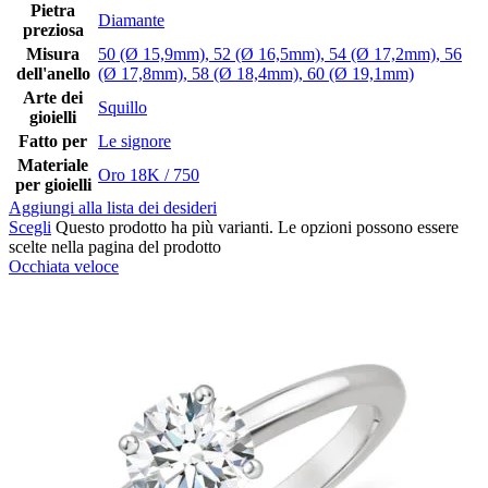
Pietra
Diamante
preziosa
Misura
50 (Ø 15,9mm)
,
52 (Ø 16,5mm)
,
54 (Ø 17,2mm)
,
56
dell'anello
(Ø 17,8mm)
,
58 (Ø 18,4mm)
,
60 (Ø 19,1mm)
Arte dei
Squillo
gioielli
Fatto per
Le signore
Materiale
Oro 18K / 750
per gioielli
Aggiungi alla lista dei desideri
Scegli
Questo prodotto ha più varianti. Le opzioni possono essere
scelte nella pagina del prodotto
Occhiata veloce