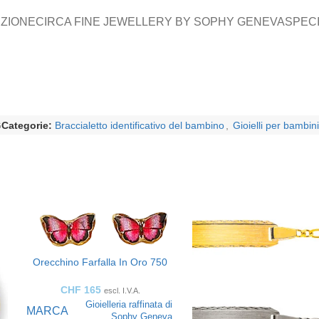
ZIONE
CIRCA FINE JEWELLERY BY SOPHY GENEVA
SPEC
G
Categorie:
Braccialetto identificativo del bambino
,
Gioielli per bambin
Orecchino Farfalla In Oro 750
CHF
165
escl. I.V.A.
Gioielleria raffinata di
MARCA
Sophy Geneva