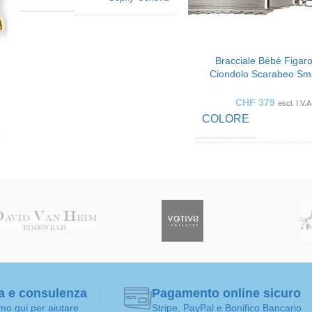
COLORE
Bracciale Bébé Figar
Ciondolo Scarabeo Sma
ARTE DEI
Piastrina Incisa 2
Orecchini
GIOIELLI
CHF
379
escl. I.V.A
COLORE
FATTO PER
bambini
Gioielleria ra
MARCA
Sophy
COLOR ORO
Giallo oro
LUNGHEZZA DEL
BRACCIALE
ARTE DEI
Bra
a e consulenza
Pagamento online sicuro
GIOIELLI
mo qui per aiutare
Stripe, PayPal e Bonifico Bancario