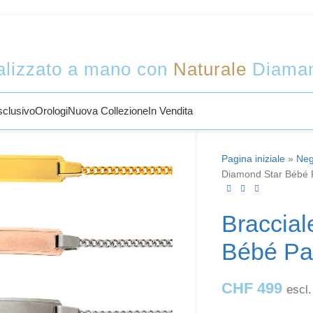
Benvenuti a Sophy Jewelry
lizzato a mano con
Naturale
Diama
sclusivo
Orologi
Nuova Collezione
In Vendita
Pagina iniziale
»
Neg
Diamond Star Bébé P
Braccial
Bébé Pa
CHF
499
escl.