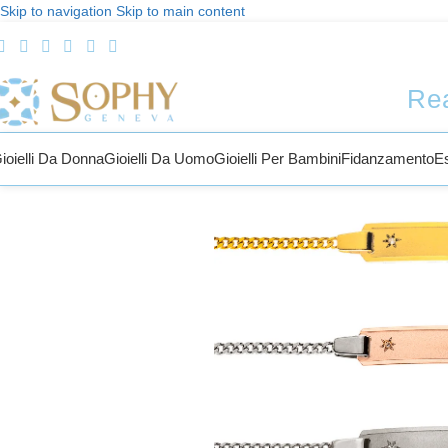
Skip to navigation
Skip to main content
Rea
ioielli Da Donna
Gioielli Da Uomo
Gioielli Per Bambini
Fidanzamento
E