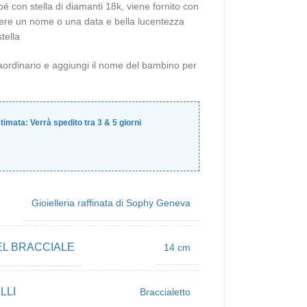
é con stella di diamanti 18k, viene fornito con
dere un nome o una data e bella lucentezza
stella
raordinario e aggiungi il nome del bambino per
timata:
Verrà spedito tra
3
&
5
giorni
Gioielleria raffinata di Sophy Geneva
L BRACCIALE
14 cm
LLI
Braccialetto