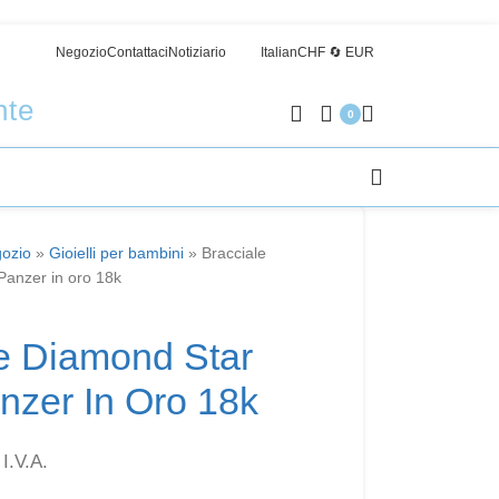
Negozio
Contattaci
Notiziario
Italian
CHF 🔄 EUR
nte
0
ozio
»
Gioielli per bambini
»
Bracciale
anzer in oro 18k
e Diamond Star
nzer In Oro 18k
 I.V.A.