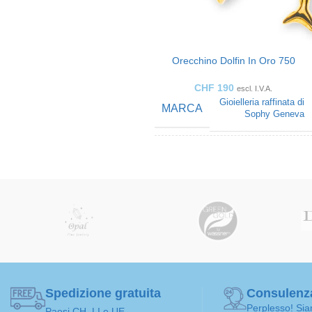
Orecchino Dolfin In Oro 750
CHF
190
escl. I.V.A.
Gioielleria raffinata di
MARCA
Sophy Geneva
COLORE
ARTE DEI
Orecchini
GIOIELLI
FATTO PER
bambini
Spedizione gratuita
Consulenz
Perplesso! Sia
COLOR ORO
Giallo oro
Paesi CH, LI e UE