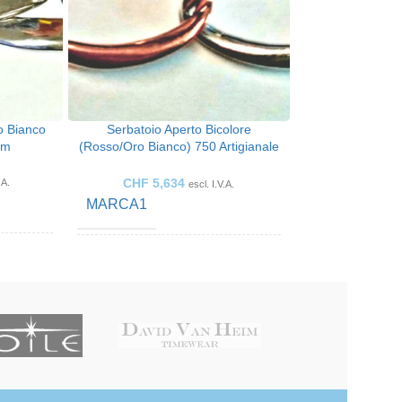
o Bianco
Serbatoio Aperto Bicolore
cm
(rosso/oro Bianco) 750 Artigianale
45cm
CHF
5,634
.A.
escl. I.V.A.
MARCA1
COLOR ORO
o bianco
Oro bicolore
ARTE DEI
Collana
Collana
GIOIELLI
FATTO PER
 signore
Le signore