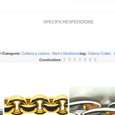
SPECIFICHE
SPEDIZIONE
00
Categorie:
Collana a catena
,
Men's Necklaces
tag:
Catena Collier
,
Condividere: