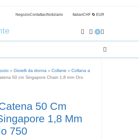
Negozio
Contattaci
Notiziario
Italian
CHF 🔄 EUR
nte
0
ozio
»
Gioielli da donna
»
Collane
»
Collana a
catena 50 cm Singapore Chain 1,8 mm Oro
 Catena 50 Cm
Singapore 1,8 Mm
lo 750