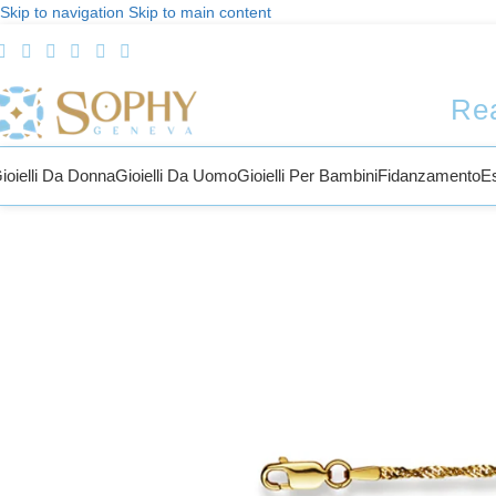
Skip to navigation
Skip to main content
Rea
ioielli Da Donna
Gioielli Da Uomo
Gioielli Per Bambini
Fidanzamento
E