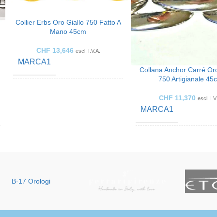
Collier Erbs Oro Giallo 750 Fatto A
Mano 45cm
CHF
13,646
escl. I.V.A.
MARCA1
Collana Anchor Carré Or
750 Artigianale 45
COLOR ORO
Giallo oro
CHF
11,370
escl. I.V
MARCA1
ARTE DEI
Collana
GIOIELLI
COLOR ORO
Or
FATTO PER
Le signore
ARTE DEI
B-17 Orologi
GIOIELLI
MATERIALE PER
Oro 18K
/ 750
GIOIELLI
FATTO PER
Le