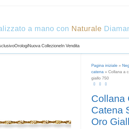
Benvenuti a Sophy Jewelry
lizzato a mano con
Naturale
Diama
sclusivo
Orologi
Nuova Collezione
In Vendita
Pagina iniziale
»
Neg
catena
»
Collana a 
giallo 750
Collana
Catena 
Oro Gial