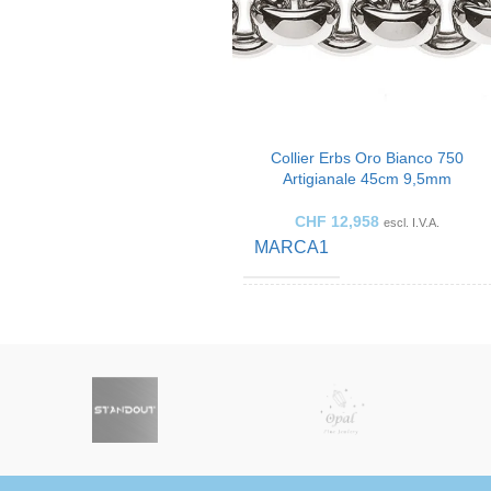
Collier Erbs Oro Bianco 750
Artigianale 45cm 9,5mm
CHF
12,958
escl. I.V.A.
MARCA1
COLOR ORO
Oro bianco
ARTE DEI
Collana
GIOIELLI
FATTO PER
Le signore