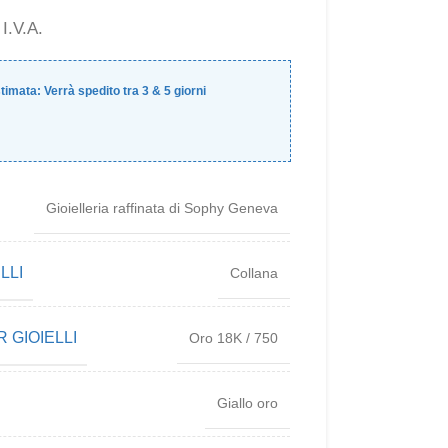
 I.V.A.
timata:
Verrà spedito tra
3
&
5
giorni
Gioielleria raffinata di Sophy Geneva
LLI
Collana
 GIOIELLI
Oro 18K / 750
Giallo oro