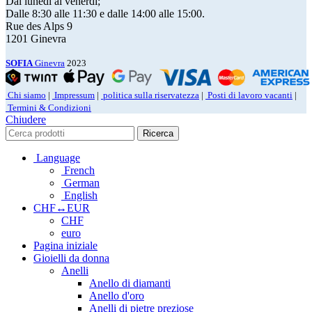
Dal lunedì al venerdì;
Dalle 8:30 alle 11:30 e dalle 14:00 alle 15:00.
Rue des Alps 9
1201 Ginevra
SOFIA
Ginevra
2023
Chi siamo
|
Impressum
|
politica sulla riservatezza
|
Posti di lavoro vacanti
|
Termini & Condizioni
Chiudere
Ricerca
Language
French
German
English
CHF↔EUR
CHF
euro
Pagina iniziale
Gioielli da donna
Anelli
Anello di diamanti
Anello d'oro
Anelli di pietre preziose