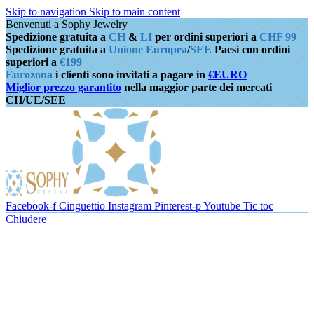
Skip to navigation
Skip to main content
Benvenuti a Sophy Jewelry
Spedizione gratuita a
CH
&
LI
per ordini superiori a
CHF 99
Spedizione gratuita a
Unione Europea
/
SEE
Paesi con ordini
superiori a
€199
Eurozona
i clienti sono invitati a pagare in
€EURO
Miglior prezzo garantito
nella maggior parte dei mercati
CH/UE/SEE
Facebook-f
Cinguettio
Instagram
Pinterest-p
Youtube
Tic toc
Chiudere