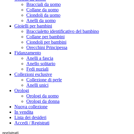
Bracciali da uomo
Collane da uomo
Ciondoli da uomo
Anelli da uomo
Gioielli per bambini
Braccialetto identificativo del bambino
Collane per bambini
Ciondoli per bambini
Orecchini Principessa
Fidanzamento
Anelli a fascia
Anello solitario
Fedi nuziali
Collezioni esclusive
Collezione di perle
Anelli unici
Orologi
Orologi da uomo
Orologi da donna
Nuova collezione
In vendita
Lista dei desideri
Accedi / Registrati
registrati