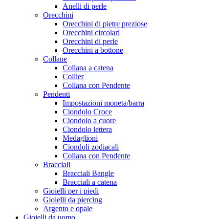
Anelli di perle
Orecchini
Orecchini di pietre preziose
Orecchini circolari
Orecchini di perle
Orecchini a bottone
Collane
Collana a catena
Collier
Collana con Pendente
Pendenti
Impostazioni moneta/barra
Ciondolo Croce
Ciondolo a cuore
Ciondolo lettera
Medaglioni
Ciondoli zodiacali
Collana con Pendente
Bracciali
Bracciali Bangle
Bracciali a catena
Gioielli per i piedi
Gioielli da piercing
Argento e opale
Gioielli da uomo