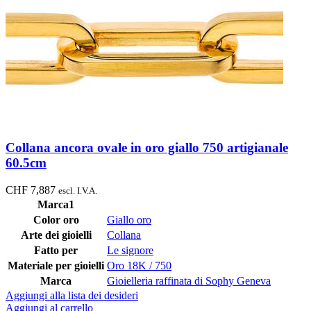
Collana ancora ovale in oro giallo 750 artigianale
60.5cm
CHF
7,887
escl. I.V.A.
Marca1
Color oro
Giallo oro
Arte dei gioielli
Collana
Fatto per
Le signore
Materiale per gioielli
Oro 18K / 750
Marca
Gioielleria raffinata di Sophy Geneva
Aggiungi alla lista dei desideri
Aggiungi al carrello