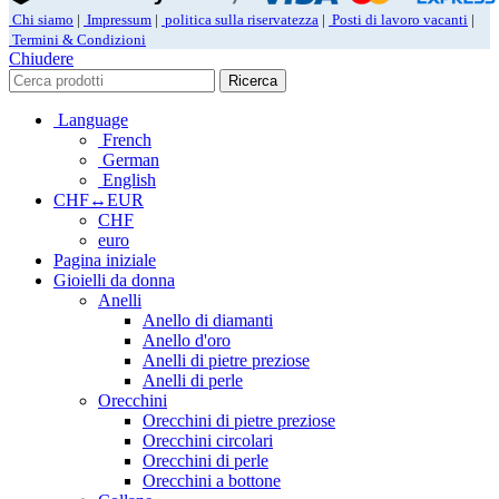
Chi siamo
|
Impressum
|
politica sulla riservatezza
|
Posti di lavoro vacanti
|
Termini & Condizioni
Chiudere
Ricerca
Language
French
German
English
CHF↔EUR
CHF
euro
Pagina iniziale
Gioielli da donna
Anelli
Anello di diamanti
Anello d'oro
Anelli di pietre preziose
Anelli di perle
Orecchini
Orecchini di pietre preziose
Orecchini circolari
Orecchini di perle
Orecchini a bottone