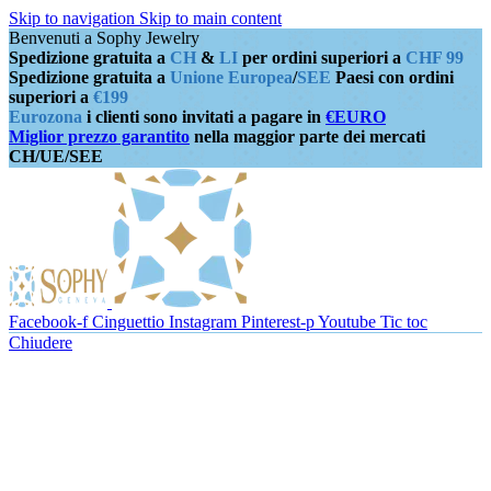
Skip to navigation
Skip to main content
Benvenuti a Sophy Jewelry
Spedizione gratuita a
CH
&
LI
per ordini superiori a
CHF 99
Spedizione gratuita a
Unione Europea
/
SEE
Paesi con ordini
superiori a
€199
Eurozona
i clienti sono invitati a pagare in
€EURO
Miglior prezzo garantito
nella maggior parte dei mercati
CH/UE/SEE
Facebook-f
Cinguettio
Instagram
Pinterest-p
Youtube
Tic toc
Chiudere