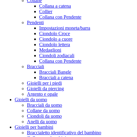
Collane
Collana a catena
Collier
Collana con Pendente
Pendenti
Impostazioni moneta/barra
Ciondolo Croce
Ciondolo a cuore
Ciondolo lettera
Medaglioni
Ciondoli zodiacali
Collana con Pendente
Bracciali
Bracciali Bangle
Bracciali a catena
Gioielli per i piedi
Gioielli da piercing
Argento e opale
Gioielli da uomo
Bracciali da uomo
Collane da uomo
Ciondoli da uomo
Anelli da uomo
Gioielli per bambini
Braccialetto identificativo del bambino