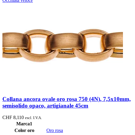
Occhiata veloce
Collana ancora ovale oro rosa 750 (4N), 7,5x10mm,
semisolido opaco, artigianale 45cm
CHF
8,110
escl. I.V.A.
Marca1
Color oro
Oro rosa