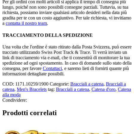
Per gli ordini con molti articoli si applica il tempo di consegna più
lungo, poiché non sono possibili consegne parziali. Tuttavia, su tua
richiesta, possiamo inviare qualsiasi articolo desideri nella data più
gradita per te con un costo aggiuntivo. Per tale richiesta, vi invitiamo
a
contatta il nostro team
.
TRACCIAMENTO DELLA SPEDIZIONE
Una volta che l'ordine è stato ritirato dalla Posta Svizzera, può essere
tracciato utilizzando Swiss Post Track & Trace. Ti verrà inviato un
link di tracciamento via e-mail, che ti consentirà di monitorare la tua
spedizione ad ogni spostamento. In caso di domande sullo stato della
consegna, per favore
Contattaci
, e saremo lieti di fornirti quante più
informazioni dettagliate possibili.
COD:
1171.10259/1900
Categorie:
Bracciali a catena
,
Bracciali a
catena
,
Men's Bracelets
tag:
Bracciali a catena
,
Catena d'oro
,
Catena
alla moda
Condividere:
Prodotti correlati