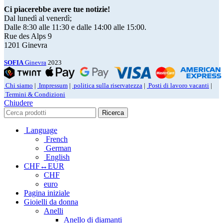
Ci piacerebbe avere tue notizie!
Dal lunedì al venerdì;
Dalle 8:30 alle 11:30 e dalle 14:00 alle 15:00.
Rue des Alps 9
1201 Ginevra
SOFIA
Ginevra
2023
Chi siamo
|
Impressum
|
politica sulla riservatezza
|
Posti di lavoro vacanti
|
Termini & Condizioni
Chiudere
Ricerca
Language
French
German
English
CHF↔EUR
CHF
euro
Pagina iniziale
Gioielli da donna
Anelli
Anello di diamanti