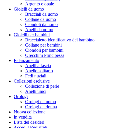
Argento e opale
Gioielli da uomo
Bracciali da uomo
Collane da uomo
Ciondoli da uomo
Anelli da uomo
Gioielli per bambini
Braccialetto identificativo del bambino
Collane per bambini
Ciondoli per bambini
Orecchini Principessa
Fidanzamento
Anelli a fascia
Anello solitario
Fedi nuziali
Collezioni esclusive
Collezione di perle
Anelli unici
Orologi
Orologi da uomo
Orologi da donna
Nuova collezione
In vendita
Lista dei desideri
Accedi / Registrati