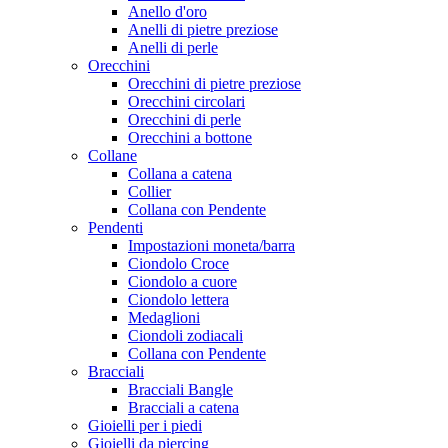
Anello d'oro
Anelli di pietre preziose
Anelli di perle
Orecchini
Orecchini di pietre preziose
Orecchini circolari
Orecchini di perle
Orecchini a bottone
Collane
Collana a catena
Collier
Collana con Pendente
Pendenti
Impostazioni moneta/barra
Ciondolo Croce
Ciondolo a cuore
Ciondolo lettera
Medaglioni
Ciondoli zodiacali
Collana con Pendente
Bracciali
Bracciali Bangle
Bracciali a catena
Gioielli per i piedi
Gioielli da piercing