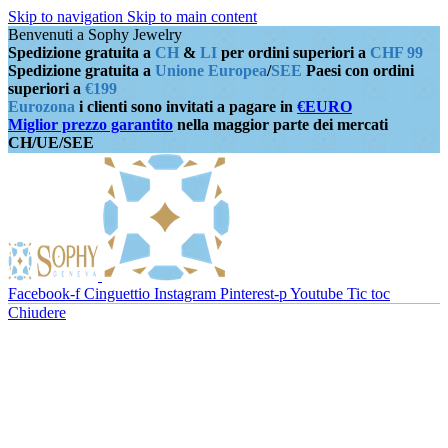
Skip to navigation
Skip to main content
Benvenuti a Sophy Jewelry
Spedizione gratuita a
CH
&
LI
per ordini superiori a
CHF 99
Spedizione gratuita a
Unione Europea
/
SEE
Paesi con ordini
superiori a
€199
Eurozona
i clienti sono invitati a pagare in
€EURO
Miglior prezzo garantito
nella maggior parte dei mercati
CH/UE/SEE
Facebook-f
Cinguettio
Instagram
Pinterest-p
Youtube
Tic toc
Chiudere