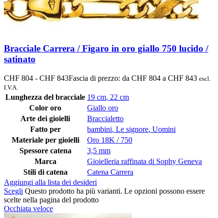
Bracciale Carrera / Figaro in oro giallo 750 lucido /
satinato
CHF
804
-
CHF
843
Fascia di prezzo: da CHF 804 a CHF 843
escl.
I.V.A.
Lunghezza del bracciale
19 cm
,
22 cm
Color oro
Giallo oro
Arte dei gioielli
Braccialetto
Fatto per
bambini
,
Le signore
,
Uomini
Materiale per gioielli
Oro 18K / 750
Spessore catena
3,5 mm
Marca
Gioielleria raffinata di Sophy Geneva
Stili di catena
Catena Carrera
Aggiungi alla lista dei desideri
Scegli
Questo prodotto ha più varianti. Le opzioni possono essere
scelte nella pagina del prodotto
Occhiata veloce