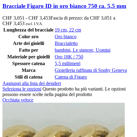
Bracciale Figaro ID in oro bianco 750 ca. 5,5 mm
CHF
3,051
-
CHF
3,453
Fascia di prezzo: da CHF 3,051 a
CHF 3,453
escl. I.V.A.
Lunghezza del bracciale
19 cm
,
22 cm
Color oro
Oro bianco
Arte dei gioielli
Braccialetto
Fatto per
bambini
,
Le signore
,
Uomini
Materiale per gioielli
Oro 18K / 750
Spessore catena
5,5 millimetri
Marca
Gioielleria raffinata di Sophy Geneva
Stili di catena
Catena di Figaro
Aggiungi alla lista dei desideri
Seleziona le opzioni
Questo prodotto ha più varianti. Le opzioni
possono essere scelte nella pagina del prodotto
Occhiata veloce