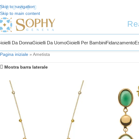
Skip to navigation
Skip to main content
ti a Sophy Jewelry
Re
ioielli Da Donna
Gioielli Da Uomo
Gioielli Per Bambini
Fidanzamento
E
Pagina iniziale
»
Ametista
Mostra barra laterale