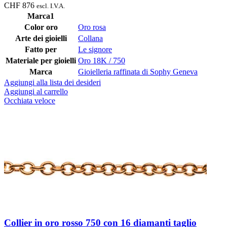
CHF
876
escl. I.V.A.
Marca1
Color oro
Oro rosa
Arte dei gioielli
Collana
Fatto per
Le signore
Materiale per gioielli
Oro 18K / 750
Marca
Gioielleria raffinata di Sophy Geneva
Aggiungi alla lista dei desideri
Aggiungi al carrello
Occhiata veloce
Collier in oro rosso 750 con 16 diamanti taglio