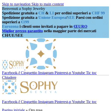
Skip to navigation
Skip to main content
Benvenuti a Sophy Jewelry
Spedizione gratuita a
CH
&
LI
per ordini superiori a
CHF 99
Spedizione gratuita a
Unione Europea
/
SEE
Paesi con ordini
superiori a
€199
Eurozona
i clienti sono invitati a pagare in
€EURO
Miglior prezzo garantito
nella maggior parte dei mercati
CH/UE/SEE
Facebook-f
Cinguettio
Instagram
Pinterest-p
Youtube
Tic toc
Chiudere
Facebook-f
Cinguettio
Instagram
Pinterest-p
Youtube
Tic toc
Pagina iniziale
»
Oro rosa