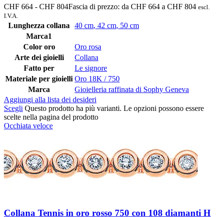
CHF
664
-
CHF
804
Fascia di prezzo: da CHF 664 a CHF 804
escl.
I.V.A.
Lunghezza collana
40 cm
,
42 cm
,
50 cm
Marca1
Color oro
Oro rosa
Arte dei gioielli
Collana
Fatto per
Le signore
Materiale per gioielli
Oro 18K / 750
Marca
Gioielleria raffinata di Sophy Geneva
Aggiungi alla lista dei desideri
Scegli
Questo prodotto ha più varianti. Le opzioni possono essere
scelte nella pagina del prodotto
Occhiata veloce
Collana Tennis in oro rosso 750 con 108 diamanti H