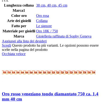
I.V.A.
Lunghezza collana
38 cm
,
40 cm
,
45 cm
Marca1
Color oro
Oro rosa
Arte dei gioielli
Collana
Fatto per
Le signore
Materiale per gioielli
Oro 18K / 750
Marca
Gioielleria raffinata di Sophy Geneva
Aggiungi alla lista dei desideri
Scegli
Questo prodotto ha più varianti. Le opzioni possono essere
scelte nella pagina del prodotto
Occhiata veloce
Oro rosso veneziano tondo diamantato 750 ca. 1,4
mm 40 cm