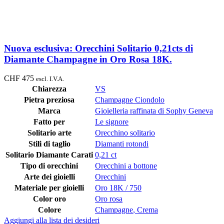
Nuova esclusiva: Orecchini Solitario 0,21cts di
Diamante Champagne in Oro Rosa 18K.
CHF
475
escl. I.V.A.
Chiarezza
VS
Pietra preziosa
Champagne Ciondolo
Marca
Gioielleria raffinata di Sophy Geneva
Fatto per
Le signore
Solitario arte
Orecchino solitario
Stili di taglio
Diamanti rotondi
Solitario Diamante Carati
0,21 ct
Tipo di orecchini
Orecchini a bottone
Arte dei gioielli
Orecchini
Materiale per gioielli
Oro 18K / 750
Color oro
Oro rosa
Colore
Champagne
,
Crema
Aggiungi alla lista dei desideri