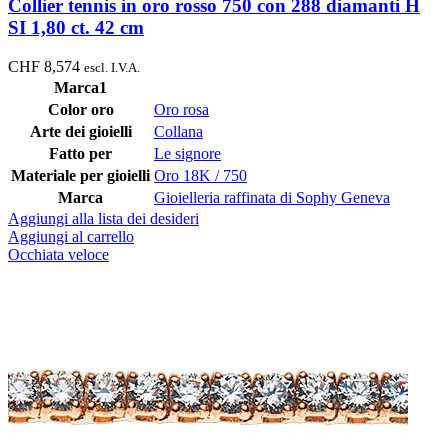
Collier tennis in oro rosso 750 con 288 diamanti H
SI 1,80 ct. 42 cm
CHF
8,574
escl. I.V.A.
Marca1
Color oro
Oro rosa
Arte dei gioielli
Collana
Fatto per
Le signore
Materiale per gioielli
Oro 18K / 750
Marca
Gioielleria raffinata di Sophy Geneva
Aggiungi alla lista dei desideri
Aggiungi al carrello
Occhiata veloce