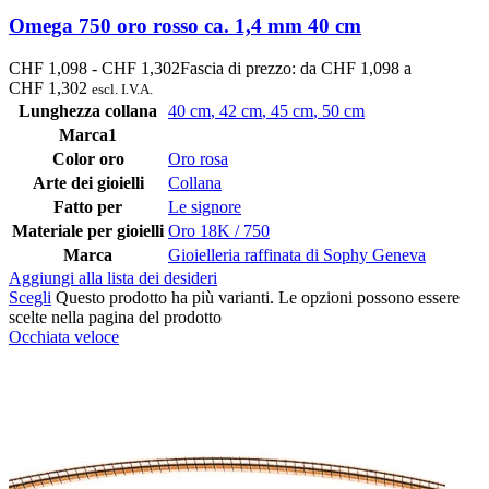
Omega 750 oro rosso ca. 1,4 mm 40 cm
CHF
1,098
-
CHF
1,302
Fascia di prezzo: da CHF 1,098 a
CHF 1,302
escl. I.V.A.
Lunghezza collana
40 cm
,
42 cm
,
45 cm
,
50 cm
Marca1
Color oro
Oro rosa
Arte dei gioielli
Collana
Fatto per
Le signore
Materiale per gioielli
Oro 18K / 750
Marca
Gioielleria raffinata di Sophy Geneva
Aggiungi alla lista dei desideri
Scegli
Questo prodotto ha più varianti. Le opzioni possono essere
scelte nella pagina del prodotto
Occhiata veloce