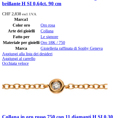
brillante H SI 0,64ct. 90 cm
CHF
2,838
escl. I.V.A.
Marca1
Color oro
Oro rosa
Arte dei gioielli
Collana
Fatto per
Le signore
Materiale per gioielli
Oro 18K / 750
Marca
Gioielleria raffinata di Sophy Geneva
Aggiungi alla lista dei desideri
Aggiungi al carrello
Occhiata veloce
Collana in oro rosso 750 con 11 diamanti H SI 0,30