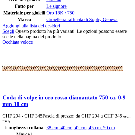
Fatto per
Le signore
Materiale per gioielli
Oro 18K / 750
Marca
Gioielleria raffinata di Sophy Geneva
Aggiungi alla lista dei desideri
Scegli
Questo prodotto ha più varianti. Le opzioni possono essere
scelte nella pagina del prodotto
Occhiata veloce
Coda di volpe in oro rosso diamantato 750 ca. 0,9
mm 38 cm
CHF
294
-
CHF
345
Fascia di prezzo: da CHF 294 a CHF 345
escl.
I.V.A.
Lunghezza collana
38 cm
,
40 cm
,
42 cm
,
45 cm
,
50 cm
Marca1