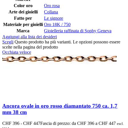
Color oro
Oro rosa
Arte dei gioielli
Collana
Fatto per
Le signore
Materiale per gioielli
Oro 18K / 750
Marca
Gioielleria raffinata di Sophy Geneva
Aggiungi alla lista dei desideri
Scegli
Questo prodotto ha più varianti. Le opzioni possono essere
scelte nella pagina del prodotto
Occhiata veloce
Ancora ovale in oro rosso diamantato 750 ca. 1,7
mm 38 cm
CHF
396
-
CHF
447
Fascia di prezzo: da CHF 396 a CHF 447
escl.