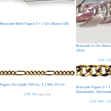
Bracciale Bébé Figaro 3 + 1 Oro Bianco 585
Bracciale In Oro Bian
19cm
CHF
3,
Figaro Oro Giallo 750 Ca. 2,1 Mm 19 Cm
Bracciale Figaro 3 + 1
Diamantato, Semisoli
CHF
402
escl. I.V.A.
CHF
983
-
C