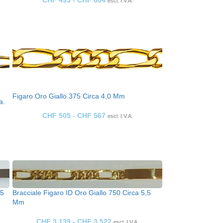
CHF
493
-
CHF
604
escl. I.V.A.
Figaro Oro Giallo 375 Circa 4,0 Mm
a.
CHF
505
-
CHF
567
escl. I.V.A.
,5
Bracciale Figaro ID Oro Giallo 750 Circa 5,5
Mm
CHF
3,139
-
CHF
3,522
escl. I.V.A.