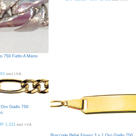
co 750 Fatto A Mano
261
escl. I.V.A.
 Oro Giallo 750
do
HF
1,111
escl. I.V.A.
Bracciale Bébé Figaro 3 + 1 Oro Giallo 750