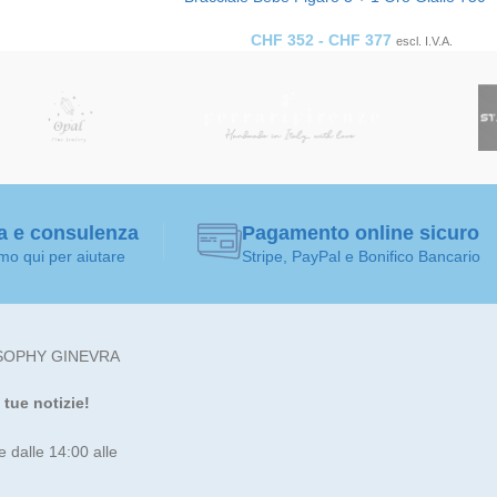
CHF
352
-
CHF
377
escl. I.V.A.
a e consulenza
Pagamento online sicuro
mo qui per aiutare
Stripe, PayPal e Bonifico Bancario
SOPHY GINEVRA
tue notizie!
e dalle 14:00 alle