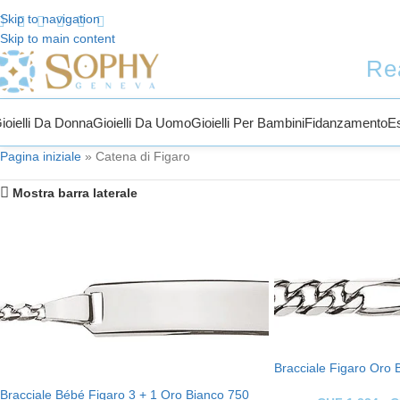
Skip to navigation
Skip to main content
ti a Sophy Jewelry
Re
ioielli Da Donna
Gioielli Da Uomo
Gioielli Per Bambini
Fidanzamento
E
Pagina iniziale
»
Catena di Figaro
Mostra barra laterale
Bracciale Figaro Oro
Bracciale Bébé Figaro 3 + 1 Oro Bianco 750