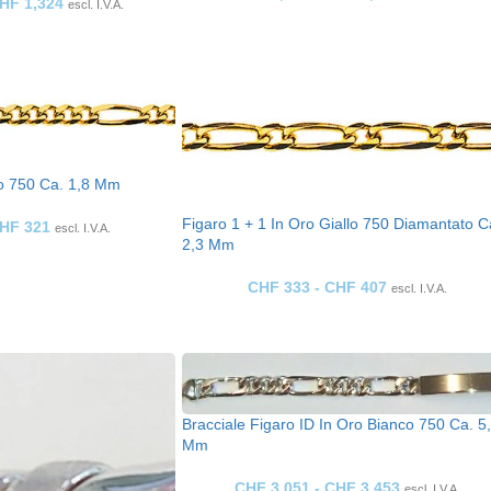
HF
1,324
escl. I.V.A.
lo 750 Ca. 1,8 Mm
Figaro 1 + 1 In Oro Giallo 750 Diamantato C
HF
321
escl. I.V.A.
2,3 Mm
CHF
333
-
CHF
407
escl. I.V.A.
Bracciale Figaro ID In Oro Bianco 750 Ca. 5
Mm
CHF
3,051
-
CHF
3,453
escl. I.V.A.