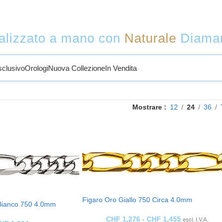
alizzato a mano con
Naturale
Diama
sclusivo
Orologi
Nuova Collezione
In Vendita
Mostrare
12
24
36
Figaro Oro Giallo 750 Circa 4.0mm
 Bianco 750 4.0mm
CHF
1,276
-
CHF
1,455
escl. I.V.A.