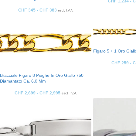
CHF
1,234
-
C
CHF
345
-
CHF
383
escl. I.V.A.
Figaro 5 + 1 Oro Gial
CHF
259
-
C
Bracciale Figaro 8 Pieghe In Oro Giallo 750
Diamantato Ca. 6,0 Mm
CHF
2,699
-
CHF
2,995
escl. I.V.A.