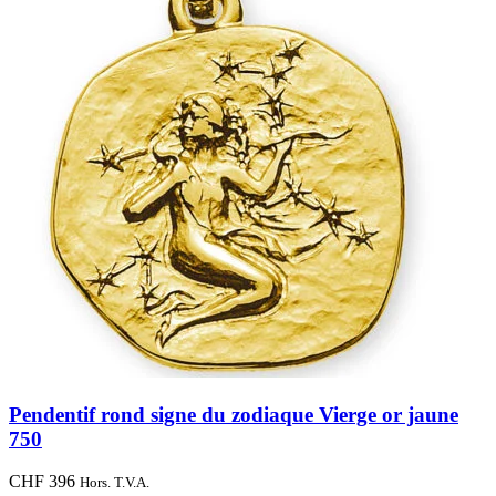
Pendentif rond signe du zodiaque Vierge or jaune
750
CHF
396
Hors. T.V.A.