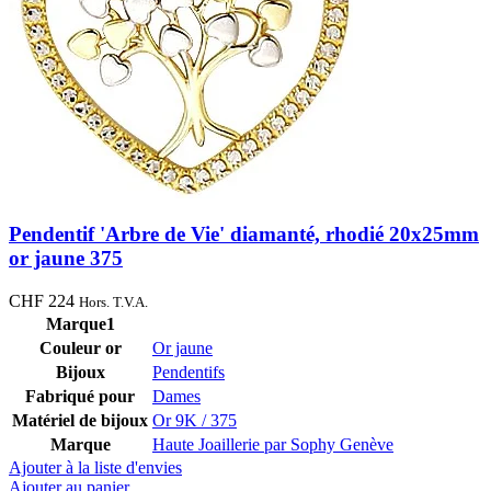
Pendentif 'Arbre de Vie' diamanté, rhodié 20x25mm
or jaune 375
CHF
224
Hors. T.V.A.
Marque1
Couleur or
Or jaune
Bijoux
Pendentifs
Fabriqué pour
Dames
Matériel de bijoux
Or 9K / 375
Marque
Haute Joaillerie par Sophy Genève
Ajouter à la liste d'envies
Ajouter au panier