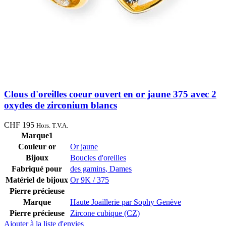
Clous d'oreilles coeur ouvert en or jaune 375 avec 2
oxydes de zirconium blancs
CHF
195
Hors. T.V.A.
Marque1
Couleur or
Or jaune
Bijoux
Boucles d'oreilles
Fabriqué pour
des gamins
,
Dames
Matériel de bijoux
Or 9K / 375
Pierre précieuse
Marque
Haute Joaillerie par Sophy Genève
Pierre précieuse
Zircone cubique (CZ)
Ajouter à la liste d'envies