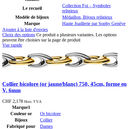
Collection Foi – Symboles
Le recueil
religieux
Modèle de bijoux
Médaillon
,
Bijoux religieux
Marque
Haute Joaillerie par Sophy Genève
Ajouter à la liste d'envies
Choix des options
Ce produit a plusieurs variantes. Les options
peuvent être choisies sur la page de produit
Vue rapide
Collier bicolore (or jaune/blanc) 750, 45cm, forme en
V, 6mm
CHF
2,178
Hors. T.V.A.
Marque1
Couleur or
Or bicolore
Bijoux
Collier
Fabriqué pour
Dames