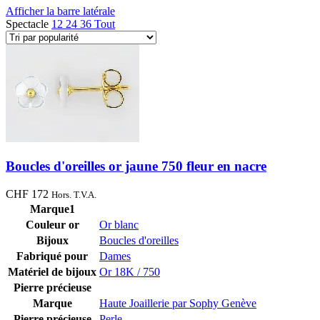
Afficher la barre latérale
Spectacle
12
24
36
Tout
Boucles d'oreilles or jaune 750 fleur en nacre
CHF
172
Hors. T.V.A.
Marque1
Couleur or
Or blanc
Bijoux
Boucles d'oreilles
Fabriqué pour
Dames
Matériel de bijoux
Or 18K / 750
Pierre précieuse
Marque
Haute Joaillerie par Sophy Genève
Pierre précieuse
Perle