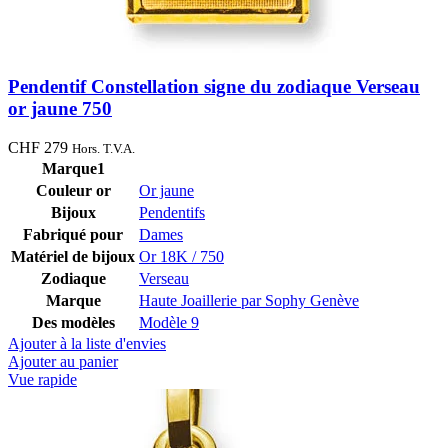
Pendentif Constellation signe du zodiaque Verseau
or jaune 750
CHF
279
Hors. T.V.A.
Marque1
Couleur or
Or jaune
Bijoux
Pendentifs
Fabriqué pour
Dames
Matériel de bijoux
Or 18K / 750
Zodiaque
Verseau
Marque
Haute Joaillerie par Sophy Genève
Des modèles
Modèle 9
Ajouter à la liste d'envies
Ajouter au panier
Vue rapide