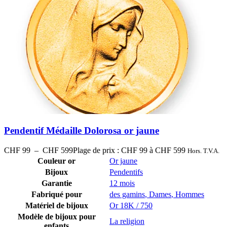
Pendentif Médaille Dolorosa or jaune
CHF
99
–
CHF
599
Plage de prix : CHF 99 à CHF 599
Hors. T.V.A.
Couleur or
Or jaune
Bijoux
Pendentifs
Garantie
12 mois
Fabriqué pour
des gamins
,
Dames
,
Hommes
Matériel de bijoux
Or 18K / 750
Modèle de bijoux pour
La religion
enfants