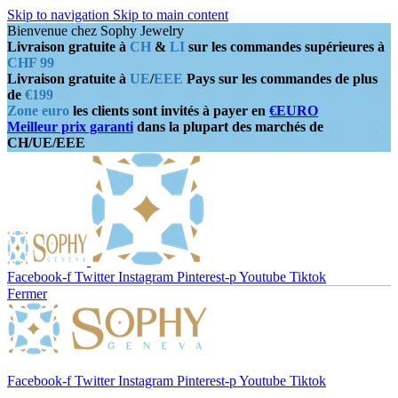
Skip to navigation
Skip to main content
Bienvenue chez Sophy Jewelry
Livraison gratuite à
CH
&
LI
sur les commandes supérieures à
CHF 99
Livraison gratuite à
UE
/
EEE
Pays sur les commandes de plus
de
€199
Zone euro
les clients sont invités à payer en
€EURO
Meilleur prix garanti
dans la plupart des marchés de
CH/UE/EEE
Facebook-f
Twitter
Instagram
Pinterest-p
Youtube
Tiktok
Fermer
Facebook-f
Twitter
Instagram
Pinterest-p
Youtube
Tiktok