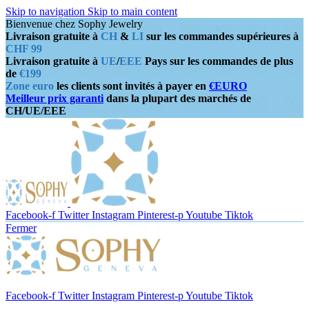
Skip to navigation
Skip to main content
Bienvenue chez Sophy Jewelry
Livraison gratuite à
CH
&
LI
sur les commandes supérieures à
CHF 99
Livraison gratuite à
UE
/
EEE
Pays sur les commandes de plus
de
€199
Zone euro
les clients sont invités à payer en
€EURO
Meilleur prix garanti
dans la plupart des marchés de
CH/UE/EEE
Facebook-f
Twitter
Instagram
Pinterest-p
Youtube
Tiktok
Fermer
Facebook-f
Twitter
Instagram
Pinterest-p
Youtube
Tiktok