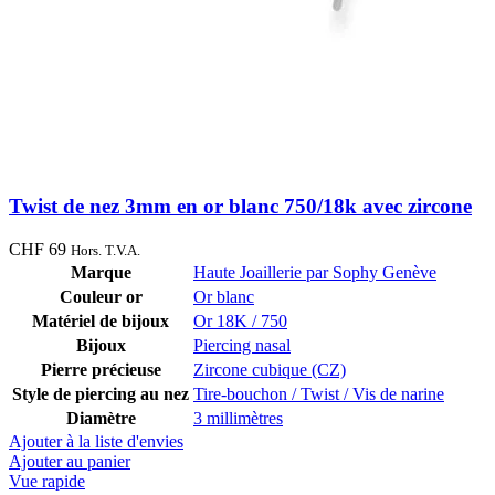
Twist de nez 3mm en or blanc 750/18k avec zircone
CHF
69
Hors. T.V.A.
Marque
Haute Joaillerie par Sophy Genève
Couleur or
Or blanc
Matériel de bijoux
Or 18K / 750
Bijoux
Piercing nasal
Pierre précieuse
Zircone cubique (CZ)
Style de piercing au nez
Tire-bouchon / Twist / Vis de narine
Diamètre
3 millimètres
Ajouter à la liste d'envies
Ajouter au panier
Vue rapide