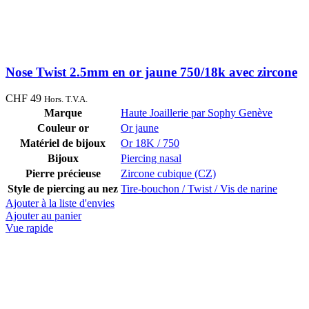
Nose Twist 2.5mm en or jaune 750/18k avec zircone
CHF
49
Hors. T.V.A.
Marque
Haute Joaillerie par Sophy Genève
Couleur or
Or jaune
Matériel de bijoux
Or 18K / 750
Bijoux
Piercing nasal
Pierre précieuse
Zircone cubique (CZ)
Style de piercing au nez
Tire-bouchon / Twist / Vis de narine
Ajouter à la liste d'envies
Ajouter au panier
Vue rapide