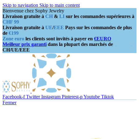
Skip to navigation
Skip to main content
Bienvenue chez Sophy Jewelry
Livraison gratuite à
CH
&
LI
sur les commandes supérieures à
CHF 99
Livraison gratuite à
UE
/
EEE
Pays sur les commandes de plus
de
€199
Zone euro
les clients sont invités à payer en
€EURO
Meilleur prix garanti
dans la plupart des marchés de
CH/UE/EEE
Facebook-f
Twitter
Instagram
Pinterest-p
Youtube
Tiktok
Fermer