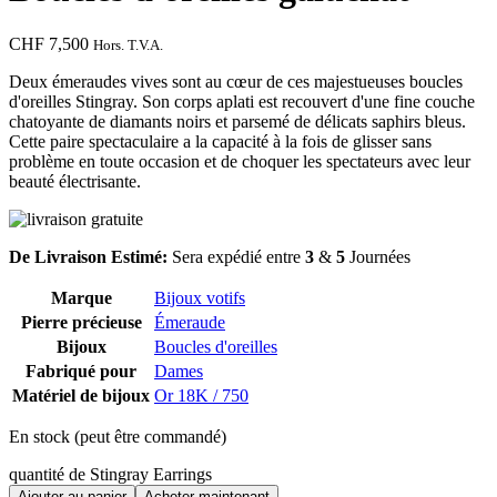
CHF
7,500
Hors. T.V.A.
Deux émeraudes vives sont au cœur de ces majestueuses boucles
d'oreilles Stingray. Son corps aplati est recouvert d'une fine couche
chatoyante de diamants noirs et parsemé de délicats saphirs bleus.
Cette paire spectaculaire a la capacité à la fois de glisser sans
problème en toute occasion et de choquer les spectateurs avec leur
beauté électrisante.
De Livraison Estimé:
Sera expédié entre
3
&
5
Journées
Marque
Bijoux votifs
Pierre précieuse
Émeraude
Bijoux
Boucles d'oreilles
Fabriqué pour
Dames
Matériel de bijoux
Or 18K / 750
En stock (peut être commandé)
quantité de Stingray Earrings
Ajouter au panier
Acheter maintenant