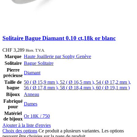
Solitaire Bague Diamant 0.10 ct,18k or blanc
CHF
3,289
Hors. T.V.A.
Marque
Haute Joaillerie par Sophy Genève
Solitaire
Bague Solitaire
Pierre
Diamant
précieuse
Taille de
50 ( Ø 15,9 mm )
,
52 ( Ø 16,5 mm )
,
54 ( Ø 17,2 mm )
,
bague
56 ( Ø 17,8 mm )
,
58 ( Ø 18,4 mm )
,
60 ( Ø 19,1 mm )
Bijoux
Anneau
Fabriqué
Dames
pour
Matériel
Or 18K / 750
de bijoux
Ajouter à la liste d'envies
Choix des options
Ce produit a plusieurs variantes. Les options
peuvent être choisies sur la page de produit