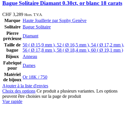
Bague Solitaire Diamant 0.30ct, or blanc 18 carats
CHF
3,289
Hors. T.V.A.
Marque
Haute Joaillerie par Sophy Genève
Solitaire
Bague Solitaire
Pierre
Diamant
précieuse
Taille de
50 ( Ø 15,9 mm )
,
52 ( Ø 16,5 mm )
,
54 ( Ø 17,2 mm )
,
bague
56 ( Ø 17,8 mm )
,
58 ( Ø 18,4 mm )
,
60 ( Ø 19,1 mm )
Bijoux
Anneau
Fabriqué
Dames
pour
Matériel
Or 18K / 750
de bijoux
Ajouter à la liste d'envies
Choix des options
Ce produit a plusieurs variantes. Les options
peuvent être choisies sur la page de produit
Vue rapide