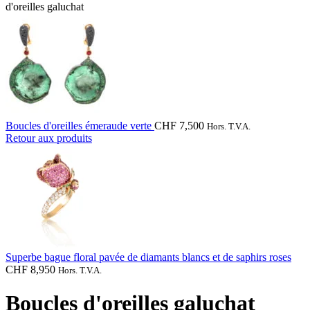
d'oreilles galuchat
Boucles d'oreilles émeraude verte
CHF
7,500
Hors. T.V.A.
Retour aux produits
Superbe bague floral pavée de diamants blancs et de saphirs roses
CHF
8,950
Hors. T.V.A.
Boucles d'oreilles galuchat