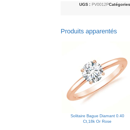
UGS :
PV0012P
Catégories
Produits apparentés
Solitaire Bague Diamant 0.40
Ct,18k Or Rose