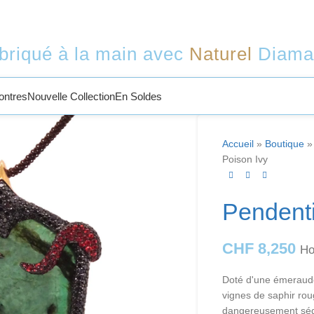
briqué à la main avec
Naturel
Diama
ontres
Nouvelle Collection
En Soldes
Accueil
»
Boutique
Poison Ivy
Pendenti
CHF
8,250
Ho
Doté d'une émeraude 
vignes de saphir rou
dangereusement sédu