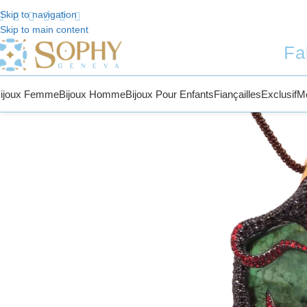
Skip to navigation
Skip to main content
ue chez Sophy Jewelry
Fa
ijoux Femme
Bijoux Homme
Bijoux Pour Enfants
Fiançailles
Exclusif
M