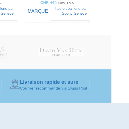
CHF
440
A.
Hors. T.V.A.
lerie par
Haute Joaillerie par
MARQUE
 Genève
Sophy Genève
COULEUR
Jaune
Jaune
STYLES DE
iamants
Diamants
ronds
ronds
COUPE
PIERRE
Saphir
Saphir
jaune
jaune
PRÉCIEUSE
Livraison rapide et sure
Courrier recommandé via Swiss Post
d'oreille
Boucle d'oreille
SOLITAIRE
solitaire
solitaire
BIJOUX
'oreilles
Boucles d'oreilles