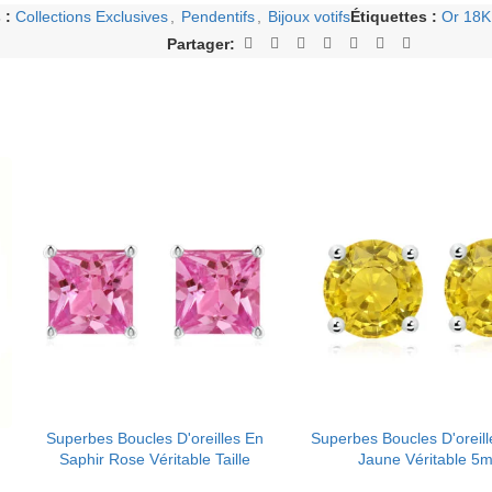
 :
Collections Exclusives
,
Pendentifs
,
Bijoux votifs
Étiquettes :
Or 18K
Partager:
Superbes Boucles D'oreilles En
Superbes Boucles D'oreill
Saphir Rose Véritable Taille
Jaune Véritable 5
Princesse