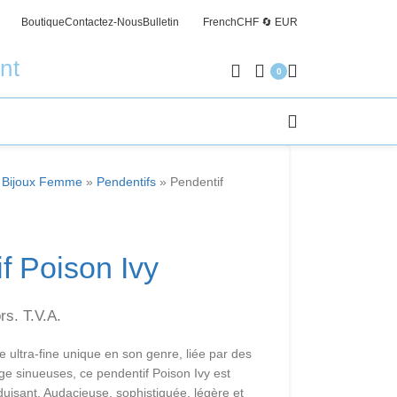
Boutique
Contactez-Nous
Bulletin
French
CHF 🔄 EUR
Livrais
nt
0
»
Bijoux Femme
»
Pendentifs
»
Pendentif
f Poison Ivy
rs. T.V.A.
ultra-fine unique en son genre, liée par des
ge sinueuses, ce pendentif Poison Ivy est
isant. Audacieuse, sophistiquée, légère et