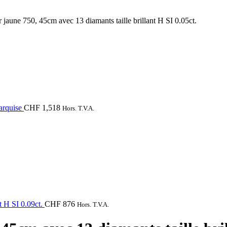
 jaune 750, 45cm avec 13 diamants taille brillant H SI 0.05ct.
marquise
CHF
1,518
Hors. T.V.A.
t H SI 0.09ct.
CHF
876
Hors. T.V.A.