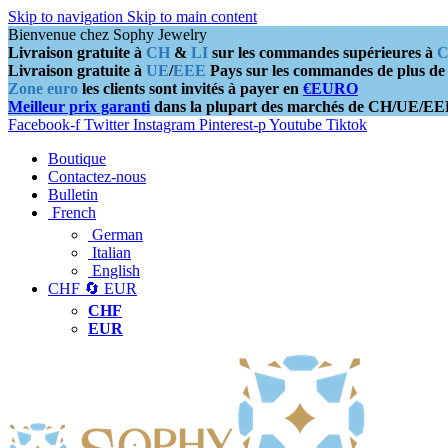
Skip to navigation
Skip to main content
Bienvenue chez Sophy Jewelry
Livraison gratuite à
CH
&
LI
sur les commandes supérieures à
C
Livraison gratuite à
UE
/
EEE
Pays sur les commandes de plus d
Zone euro
les clients sont invités à payer en
€EURO
Meilleur prix garanti
dans la plupart des marchés de CH/UE/E
Facebook-f
Twitter
Instagram
Pinterest-p
Youtube
Tiktok
Boutique
Contactez-nous
Bulletin
French
German
Italian
English
CHF 🔄 EUR
CHF
EUR