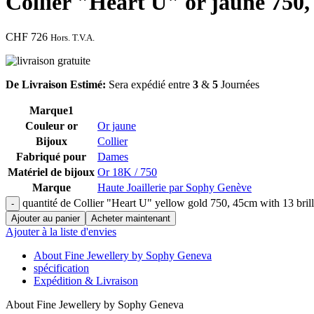
Collier "Heart U" or jaune 750, 
CHF
726
Hors. T.V.A.
De Livraison Estimé:
Sera expédié entre
3
&
5
Journées
Marque1
Couleur or
Or jaune
Bijoux
Collier
Fabriqué pour
Dames
Matériel de bijoux
Or 18K / 750
Marque
Haute Joaillerie par Sophy Genève
quantité de Collier "Heart U" yellow gold 750, 45cm with 13 bril
Ajouter au panier
Acheter maintenant
Ajouter à la liste d'envies
About Fine Jewellery by Sophy Geneva
spécification
Expédition & Livraison
About Fine Jewellery by Sophy Geneva