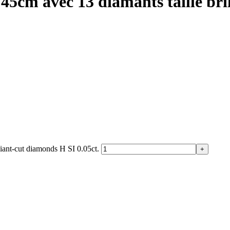
45cm avec 13 diamants taille bril
liant-cut diamonds H SI 0.05ct.