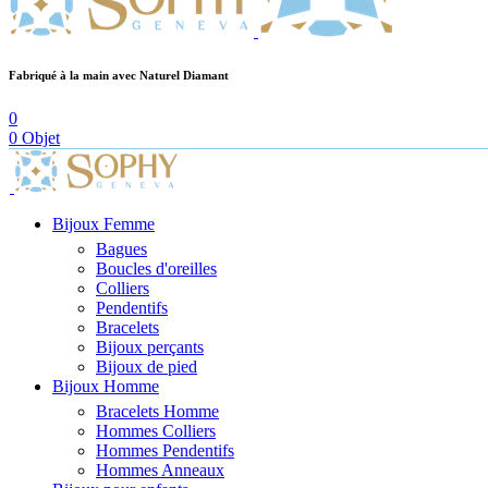
Fabriqué à la main avec
Naturel
Diamant
0
0
Objet
Bijoux Femme
Bagues
Boucles d'oreilles
Colliers
Pendentifs
Bracelets
Bijoux perçants
Bijoux de pied
Bijoux Homme
Bracelets Homme
Hommes Colliers
Hommes Pendentifs
Hommes Anneaux