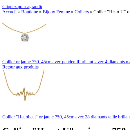
Cliquez pour agrandir
Accueil
»
Boutique
»
Bijoux Femme
»
Colliers
»
Collier "Heart U" or
Collier or jaune 750, 45cm avec pendentif brillant, avec 4 diamants 
Retour aux produits
Collier "Heartbeat" or jaune 750, 45cm avec 28 diamants taille brillan