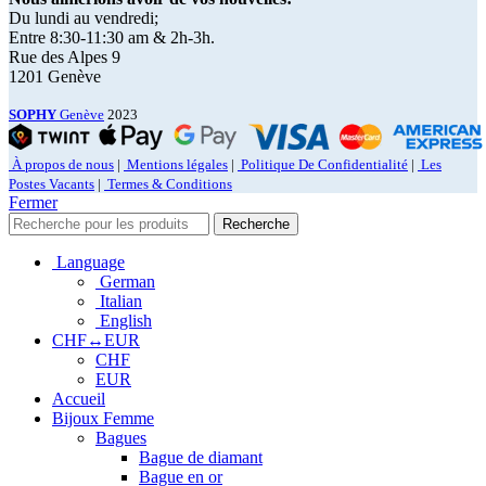
Du lundi au vendredi;
Entre 8:30-11:30 am & 2h-3h.
Rue des Alpes 9
1201 Genève
SOPHY
Genève
2023
À propos de nous
|
Mentions légales
|
Politique De Confidentialité
|
Les
Postes Vacants
|
Termes & Conditions
Fermer
Recherche
Language
German
Italian
English
CHF↔EUR
CHF
EUR
Accueil
Bijoux Femme
Bagues
Bague de diamant
Bague en or