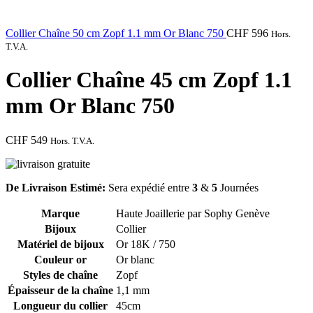
Collier Chaîne 50 cm Zopf 1.1 mm Or Blanc 750
CHF
596
Hors.
T.V.A.
Collier Chaîne 45 cm Zopf 1.1
mm Or Blanc 750
CHF
549
Hors. T.V.A.
De Livraison Estimé:
Sera expédié entre
3
&
5
Journées
Marque
Haute Joaillerie par Sophy Genève
Bijoux
Collier
Matériel de bijoux
Or 18K / 750
Couleur or
Or blanc
Styles de chaîne
Zopf
Épaisseur de la chaîne
1,1 mm
Longueur du collier
45cm