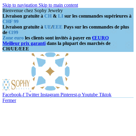
Skip to navigation
Skip to main content
Bienvenue chez Sophy Jewelry
Livraison gratuite à
CH
&
LI
sur les commandes supérieures à
CHF 99
Livraison gratuite à
UE
/
EEE
Pays sur les commandes de plus
de
€199
Zone euro
les clients sont invités à payer en
€EURO
Meilleur prix garanti
dans la plupart des marchés de
CH/UE/EEE
Facebook-f
Twitter
Instagram
Pinterest-p
Youtube
Tiktok
Fermer