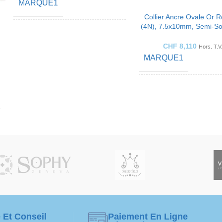
MARQUE1
Collier Ancre Ovale Or 
(4N), 7.5x10mm, Semi-So
COULEUR OR
Or Rose
Fabrication Artisanal
CHF
8,110
Hors. T.V
MARQUE1
BIJOUX
Collier
COULEUR OR
FABRIQUÉ POUR
Dames
BIJOUX
MATÉRIEL DE
Or 18K /
750
BIJOUX
FABRIQUÉ POUR
Haute Joaillerie par
MARQUE
Sophy Genève
MATÉRIEL DE
BIJOUX
 Et Conseil
Paiement En Ligne