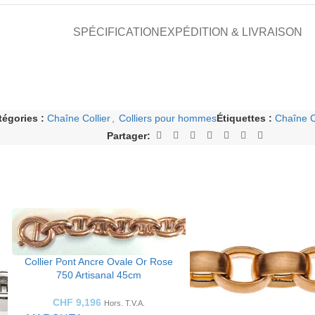
SPÉCIFICATION
EXPÉDITION & LIVRAISON
tégories :
Chaîne Collier
,
Colliers pour hommes
Étiquettes :
Chaîne C
Partager:
Collier Pont Ancre Ovale Or Rose
750 Artisanal 45cm
CHF
9,196
Hors. T.V.A.