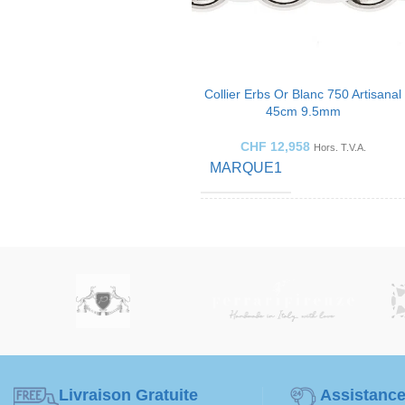
Collier Erbs Or Blanc 750 Artisanal
45cm 9.5mm
CHF
12,958
Hors. T.V.A.
MARQUE1
COULEUR OR
Or blanc
BIJOUX
Collier
FABRIQUÉ POUR
Dames
Livraison Gratuite
Assistance
MATÉRIEL DE