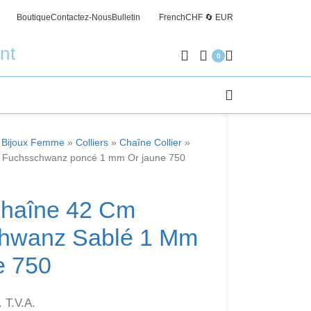
Boutique
Contactez-Nous
Bulletin
French
CHF 🔄 EUR
Livrais
nt
0
»
Bijoux Femme
»
Colliers
»
Chaîne Collier
»
cm Fuchsschwanz poncé 1 mm Or jaune 750
Chaîne 42 Cm
hwanz Sablé 1 Mm
e 750
 T.V.A.