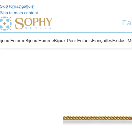
Skip to navigation
Skip to main content
ue chez Sophy Jewelry
Fa
ijoux Femme
Bijoux Homme
Bijoux Pour Enfants
Fiançailles
Exclusif
M