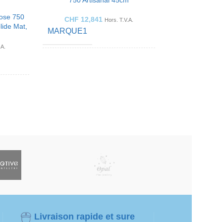
750 Artisanal 45cm
Rose 750
CHF
12,841
Hors. T.V.A.
lide Mat,
MARQUE1
e 45cm
.A.
COULEUR OR
Or blanc
Or Rose
BIJOUX
Collier
Collier
FABRIQUÉ POUR
Dames
Dames
MATÉRIEL DE
Or 18K /
750
BIJOUX
Or 18K /
750
Haute Joaillerie par
MARQUE
Sophy Genève
Livraison rapide et sure