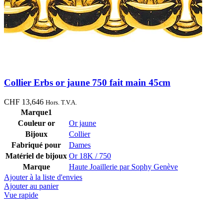
Collier Erbs or jaune 750 fait main 45cm
CHF
13,646
Hors. T.V.A.
Marque1
Couleur or
Or jaune
Bijoux
Collier
Fabriqué pour
Dames
Matériel de bijoux
Or 18K / 750
Marque
Haute Joaillerie par Sophy Genève
Ajouter à la liste d'envies
Ajouter au panier
Vue rapide