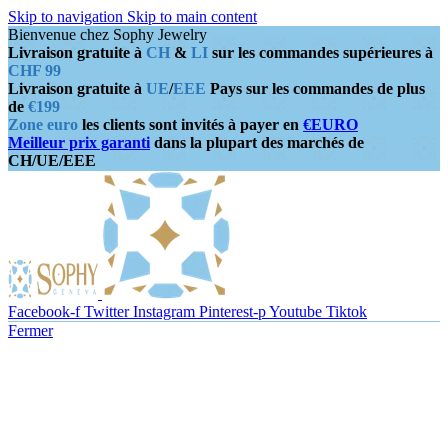
Skip to navigation
Skip to main content
Bienvenue chez Sophy Jewelry
Livraison gratuite à
CH
&
LI
sur les commandes supérieures à
CHF 99
Livraison gratuite à
UE
/
EEE
Pays sur les commandes de plus
de
€199
Zone euro
les clients sont invités à payer en
€EURO
Meilleur prix garanti
dans la plupart des marchés de
CH/UE/EEE
Facebook-f
Twitter
Instagram
Pinterest-p
Youtube
Tiktok
Fermer