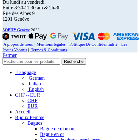
Du lundi au vendredi;
Entre 8:30-11:30 am & 2h-3h.
Rue des Alpes 9
1201 Genève
SOPHY
Genève
2023
À propos de nous
|
Mentions légales
|
Politique De Confidentialité
|
Les
Postes Vacants
|
Termes & Conditions
Fermer
Recherche
Language
German
Italian
English
CHF↔EUR
CHF
EUR
Accueil
Bijoux Femme
Bagues
Bague de diamant
Bague en or
Anneaux de pierres précieuses