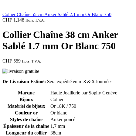
Collier Chaîne 55 cm Anker Sablé 2.1 mm Or Blanc 750
CHF
1,148
Hors. T.V.A.
Collier Chaîne 38 cm Anker
Sablé 1.7 mm Or Blanc 750
CHF
559
Hors. T.V.A.
De Livraison Estimé:
Sera expédié entre
3
&
5
Journées
Marque
Haute Joaillerie par Sophy Genève
Bijoux
Collier
Matériel de bijoux
Or 18K / 750
Couleur or
Or blanc
Styles de chaîne
Anker poncé
Épaisseur de la chaîne
1,7 mm
Longueur du collier
38cm