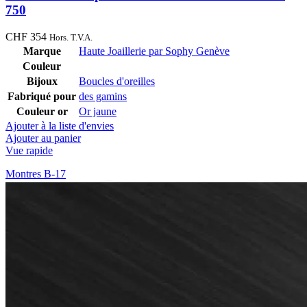
750
CHF
354
Hors. T.V.A.
Marque
Haute Joaillerie par Sophy Genève
Couleur
Bijoux
Boucles d'oreilles
Fabriqué pour
des gamins
Couleur or
Or jaune
Ajouter à la liste d'envies
Ajouter au panier
Vue rapide
Montres B-17