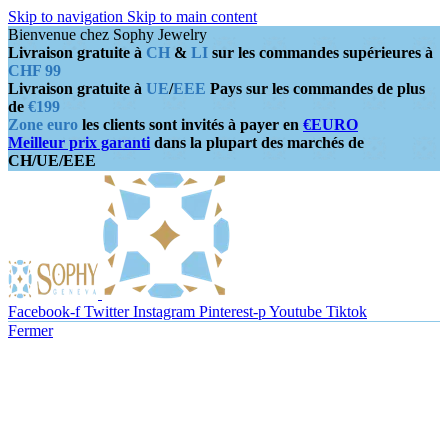
Skip to navigation
Skip to main content
Bienvenue chez Sophy Jewelry
Livraison gratuite à
CH
&
LI
sur les commandes supérieures à
CHF 99
Livraison gratuite à
UE
/
EEE
Pays sur les commandes de plus
de
€199
Zone euro
les clients sont invités à payer en
€EURO
Meilleur prix garanti
dans la plupart des marchés de
CH/UE/EEE
Facebook-f
Twitter
Instagram
Pinterest-p
Youtube
Tiktok
Fermer