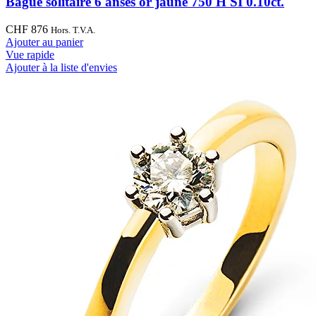
Bague solitaire 6 anses or jaune 750 H SI 0.10ct.
CHF
876
Hors. T.V.A.
Ajouter au panier
Vue rapide
Ajouter à la liste d'envies