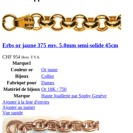
Erbs or jaune 375 env. 5.0mm semi-solide 45cm
CHF
954
Hors. T.V.A.
Marque1
Couleur or
Or jaune
Bijoux
Collier
Fabriqué pour
Dames
Matériel de bijoux
Or 18K / 750
Marque
Haute Joaillerie par Sophy Genève
Ajouter à la liste d'envies
Ajouter au panier
Vue rapide