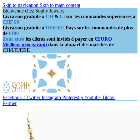
Skip to navigation
Skip to main content
Bienvenue chez Sophy Jewelry
Livraison gratuite à
CH
&
LI
sur les commandes supérieures à
CHF 99
Livraison gratuite à
UE
/
EEE
Pays sur les commandes de plus
de
€199
Zone euro
les clients sont invités à payer en
€EURO
Meilleur prix garanti
dans la plupart des marchés de
CH/UE/EEE
Facebook-f
Twitter
Instagram
Pinterest-p
Youtube
Tiktok
Fermer