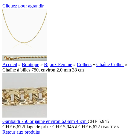
Cliquez pour agrandir
Accueil
»
Boutique
»
Bijoux Femme
»
Colliers
»
Chaîne Collier
»
Chaîne à billes 750, environ 2,0 mm 38 cm
Garibaldi 750 or jaune environ 6.0mm 45cm
CHF
5,945
–
CHF
6,672
Plage de prix : CHF 5,945 à CHF 6,672
Hors. T.V.A.
Retour aux produits