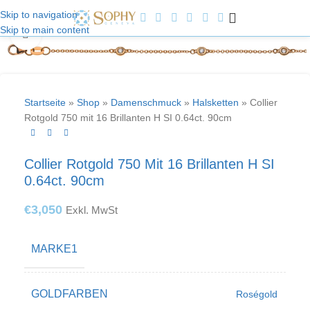
Skip to navigation
Skip to main content
Willkommen bei Sophy Jewelry
klicken um zu vergrößern
Startseite
»
Shop
»
Damenschmuck
»
Halsketten
»
Collier
Rotgold 750 mit 16 Brillanten H SI 0.64ct. 90cm
Collier Rotgold 750 Mit 16 Brillanten H SI
0.64ct. 90cm
€
3,050
Exkl. MwSt
MARKE1
GOLDFARBEN
Roségold